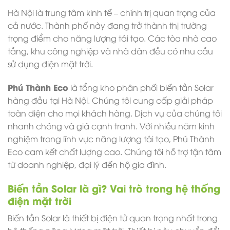
Hà Nội là trung tâm kinh tế – chính trị quan trọng của
cả nước. Thành phố này đang trở thành thị trường
trọng điểm cho năng lượng tái tạo. Các tòa nhà cao
tầng, khu công nghiệp và nhà dân đều có nhu cầu
sử dụng điện mặt trời.
Phú Thành Eco
là tổng kho phân phối biến tần Solar
hàng đầu tại Hà Nội. Chúng tôi cung cấp giải pháp
toàn diện cho mọi khách hàng. Dịch vụ của chúng tôi
nhanh chóng và giá cạnh tranh.
Với nhiều năm kinh
nghiệm trong lĩnh vực năng lượng tái tạo, Phú Thành
Eco cam kết chất lượng cao. Chúng tôi hỗ trợ tận tâm
từ doanh nghiệp, đại lý đến hộ gia đình.
Biến tần Solar là gì? Vai trò trong hệ thống
điện mặt trời
Biến tần Solar là thiết bị điện tử quan trọng nhất trong