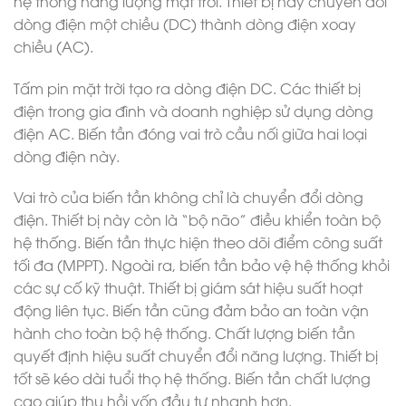
hệ thống năng lượng mặt trời. Thiết bị này chuyển đổi
dòng điện một chiều (DC) thành dòng điện xoay
chiều (AC).
Tấm pin mặt trời tạo ra dòng điện DC. Các thiết bị
điện trong gia đình và doanh nghiệp sử dụng dòng
điện AC. Biến tần đóng vai trò cầu nối giữa hai loại
dòng điện này.
Vai trò của biến tần không chỉ là chuyển đổi dòng
điện. Thiết bị này còn là “bộ não” điều khiển toàn bộ
hệ thống. Biến tần thực hiện theo dõi điểm công suất
tối đa (MPPT).
Ngoài ra, biến tần bảo vệ hệ thống khỏi
các sự cố kỹ thuật. Thiết bị giám sát hiệu suất hoạt
động liên tục. Biến tần cũng đảm bảo an toàn vận
hành cho toàn bộ hệ thống.
Chất lượng biến tần
quyết định hiệu suất chuyển đổi năng lượng. Thiết bị
tốt sẽ kéo dài tuổi thọ hệ thống. Biến tần chất lượng
cao giúp thu hồi vốn đầu tư nhanh hơn.