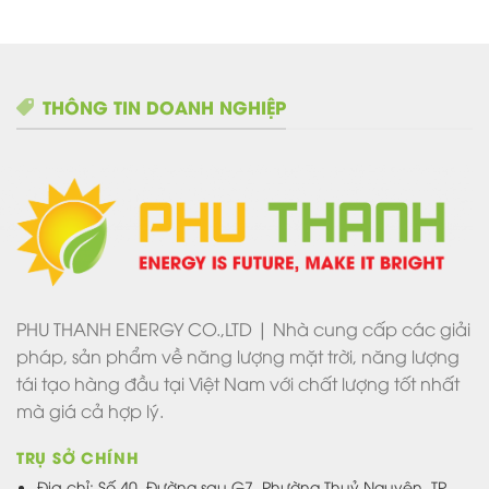
THÔNG TIN DOANH NGHIỆP
PHU THANH ENERGY CO.,LTD | Nhà cung cấp các giải
pháp, sản phẩm về năng lượng mặt trời, năng lượng
tái tạo hàng đầu tại Việt Nam với chất lượng tốt nhất
mà giá cả hợp lý.
TRỤ SỞ CHÍNH
Địa chỉ: Số 40, Đường sau G7, Phường Thuỷ Nguyên, TP