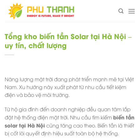
Chuyển
đến
nội
dung
Tổng kho biến tần Solar tại Hà Nội –
uy tín, chất lượng
Năng lượng mặt trời đang phát triển mạnh mẽ tại Việt
Nam. Xu hướng này xuất phát từ nhu cầu tiết kiệm
điện và bảo vệ môi trường.
Từ hộ gia đình đến doanh nghiệp đều quan tâm lắp
biến tần
đặt hệ thống điện mặt trời. Nhu cầu tìm kiếm
solar tại Hà Nội
cũng tăng cao theo. Biến tần là thiết
bị cốt lõi quyết định hiệu suất toàn bộ hệ thống.