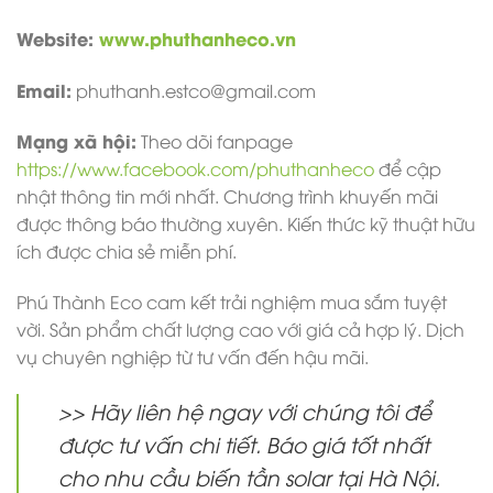
Website:
www.phuthanheco.vn
Email:
phuthanh.estco@gmail.com
Mạng xã hội:
Theo dõi fanpage
https://www.facebook.com/phuthanheco
để cập
nhật thông tin mới nhất. Chương trình khuyến mãi
được thông báo thường xuyên. Kiến thức kỹ thuật hữu
ích được chia sẻ miễn phí.
Phú Thành Eco cam kết trải nghiệm mua sắm tuyệt
vời. Sản phẩm chất lượng cao với giá cả hợp lý. Dịch
vụ chuyên nghiệp từ tư vấn đến hậu mãi.
>> Hãy liên hệ ngay với chúng tôi để
được tư vấn chi tiết. Báo giá tốt nhất
cho nhu cầu biến tần solar tại Hà Nội.