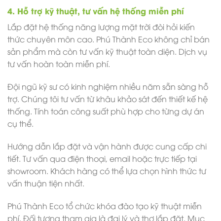
4. Hỗ trợ kỹ thuật, tư vấn hệ thống miễn phí
Lắp đặt hệ thống năng lượng mặt trời đòi hỏi kiến
thức chuyên môn cao. Phú Thành Eco không chỉ bán
sản phẩm mà còn tư vấn kỹ thuật toàn diện. Dịch vụ
tư vấn hoàn toàn miễn phí.
Đội ngũ kỹ sư có kinh nghiệm nhiều năm sẵn sàng hỗ
trợ. Chúng tôi tư vấn từ khâu khảo sát đến thiết kế hệ
thống. Tính toán công suất phù hợp cho từng dự án
cụ thể.
Hướng dẫn lắp đặt và vận hành được cung cấp chi
tiết. Tư vấn qua điện thoại, email hoặc trực tiếp tại
showroom. Khách hàng có thể lựa chọn hình thức tư
vấn thuận tiện nhất.
Phú Thành Eco tổ chức khóa đào tạo kỹ thuật miễn
phí. Đối tượng tham gia là đại lý và thợ lắp đặt. Mục