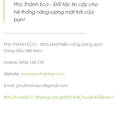
Phú Thành Eco – Đối tác tin cậy cho
hệ thống năng lượng mặt trời của
bạn!
————————————————————
PHU THANH ECO – Nhà phát triển năng lượng sạch
hàng đầu Việt Nam.
Hotline: 0936.145.739
Website:
www.phuthanheco.vn
Email: phuthanheco@gmail.com
#PhúThànhECO
#NăngLượngMặtTrời
#ChuyểnĐổiXanh