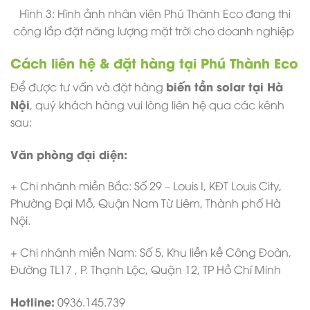
Hình 3: Hình ảnh nhân viên Phú Thành Eco đang thi
công lắp đặt năng lượng mặt trời cho doanh nghiệp
Cách liên hệ & đặt hàng tại Phú Thành Eco
biến tần solar tại Hà
Để được tư vấn và đặt hàng
Nội
, quý khách hàng vui lòng liên hệ qua các kênh
sau:
Văn phòng đại diện:
+ Chi nhánh miền Bắc: Số 29 – Louis I, KĐT Louis City,
Phường Đại Mỗ, Quận Nam Từ Liêm, Thành phố Hà
Nội.
+ Chi nhánh miền Nam: Số 5, Khu liền kề Công Đoàn,
Đường TL17 , P. Thạnh Lộc, Quận 12, TP Hồ Chí Minh
Hotline:
0936.145.739