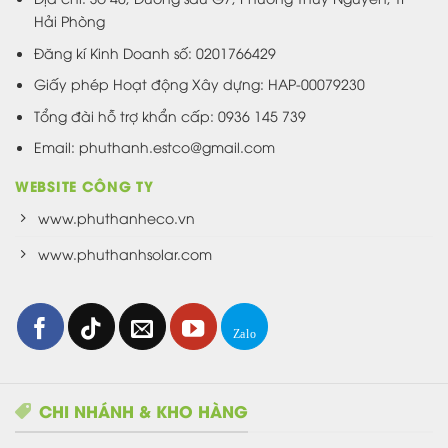
Hải Phòng
Đăng kí Kinh Doanh số: 0201766429
Giấy phép Hoạt động Xây dựng: HAP-00079230
Tổng đài hỗ trợ khẩn cấp: 0936 145 739
Email: phuthanh.estco@gmail.com
WEBSITE CÔNG TY
www.phuthanheco.vn
www.phuthanhsolar.com
CHI NHÁNH & KHO HÀNG