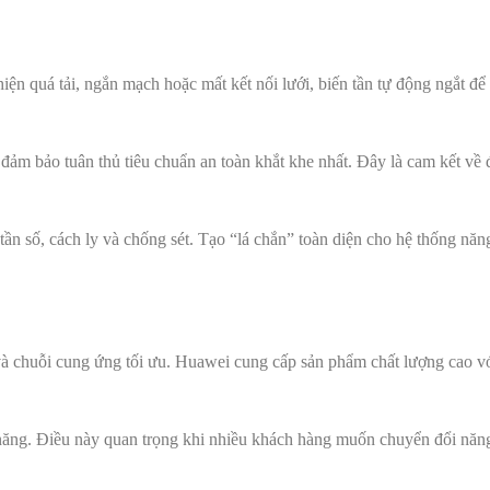
iện quá tải, ngắn mạch hoặc mất kết nối lưới, biến tần tự động ngắt để
 đảm bảo tuân thủ tiêu chuẩn an toàn khắt khe nhất. Đây là cam kết về 
tần số, cách ly và chống sét. Tạo “lá chắn” toàn diện cho hệ thống nă
à chuỗi cung ứng tối ưu. Huawei cung cấp sản phẩm chất lượng cao vớ
năng. Điều này quan trọng khi nhiều khách hàng muốn chuyển đổi năn