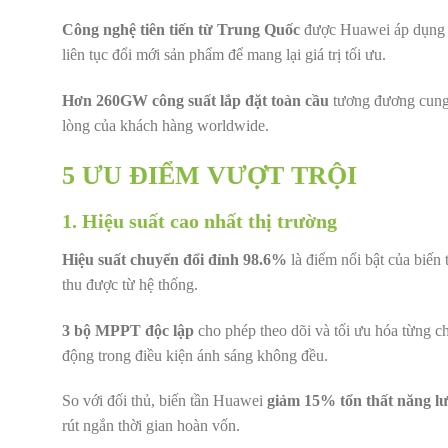
Công nghệ tiên tiến từ Trung Quốc
được Huawei áp dụng v
liên tục đổi mới sản phẩm để mang lại giá trị tối ưu.
Hơn 260GW công suất lắp đặt toàn cầu
tương đương cung c
lòng của khách hàng worldwide.
5 ƯU ĐIỂM VƯỢT TRỘI
1. Hiệu suất cao nhất thị trường
Hiệu suất chuyển đổi đỉnh 98.6%
là điểm nổi bật của biến 
thu được từ hệ thống.
3 bộ MPPT độc lập
cho phép theo dõi và tối ưu hóa từng ch
động trong điều kiện ánh sáng không đều.
So với đối thủ, biến tần Huawei
giảm 15% tổn thất năng l
rút ngắn thời gian hoàn vốn.