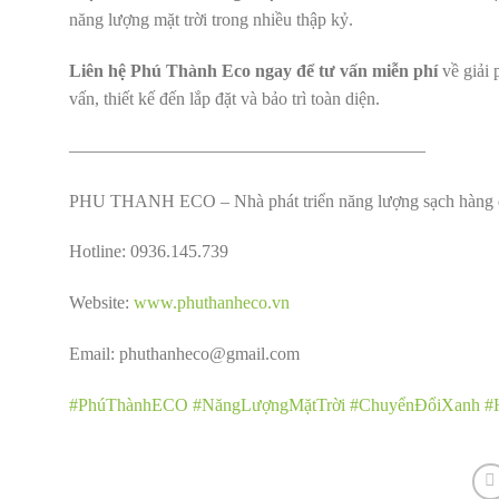
năng lượng mặt trời trong nhiều thập kỷ.
Liên hệ Phú Thành Eco ngay để tư vấn miễn phí
về giải 
vấn, thiết kế đến lắp đặt và bảo trì toàn diện.
————————————————————
PHU THANH ECO – Nhà phát triển năng lượng sạch hàng 
Hotline: 0936.145.739
Website:
www.phuthanheco.vn
Email: phuthanheco@gmail.com
#PhúThànhECO
#NăngLượngMặtTrời
#ChuyểnĐổiXanh
#