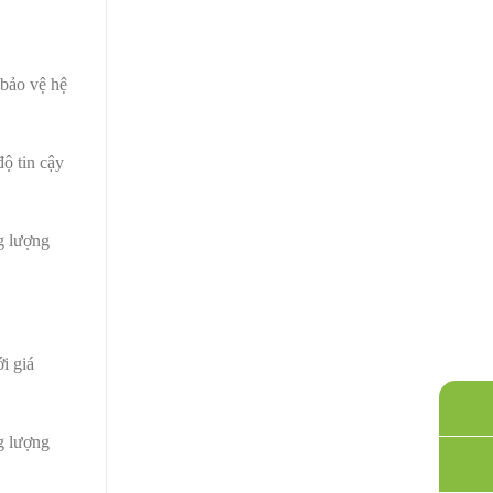
 bảo vệ hệ
độ tin cậy
ng lượng
i giá
g lượng