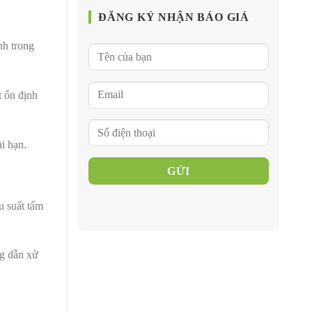
ĐĂNG KÝ NHẬN BÁO GIÁ
nh trong
t ổn định
i hạn.
u suất tấm
ng dẫn xử