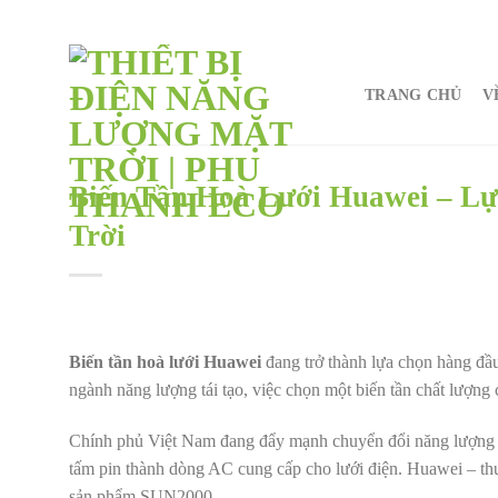
Chuyển
đến
nội
TRANG CHỦ
V
dung
Biến Tần Hoà Lưới Huawei – L
Trời
Biến tần hoà lưới Huawei
đang trở thành lựa chọn hàng đầu
ngành năng lượng tái tạo, việc chọn một biến tần chất lượng c
Chính phủ Việt Nam đang đẩy mạnh chuyển đổi năng lượng xa
tấm pin thành dòng AC cung cấp cho lưới điện. Huawei – thư
sản phẩm SUN2000.