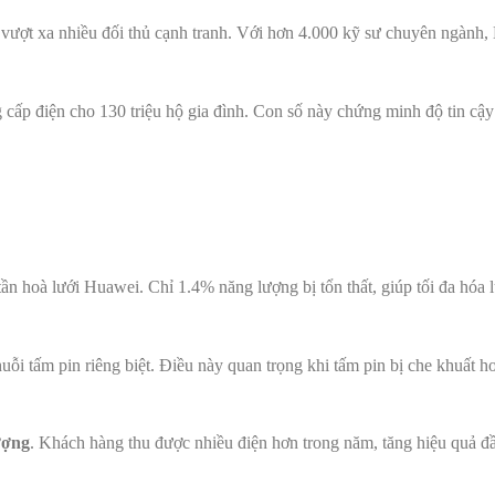
ượt xa nhiều đối thủ cạnh tranh. Với hơn 4.000 kỹ sư chuyên ngành
ấp điện cho 130 triệu hộ gia đình. Con số này chứng minh độ tin cậy
tần hoà lưới Huawei. Chỉ 1.4% năng lượng bị tổn thất, giúp tối đa hóa 
uỗi tấm pin riêng biệt. Điều này quan trọng khi tấm pin bị che khuất h
ượng
. Khách hàng thu được nhiều điện hơn trong năm, tăng hiệu quả đầ