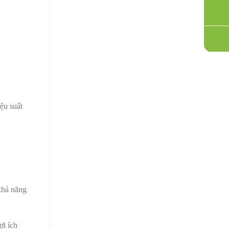
ệu suất
khả năng
ợi ích