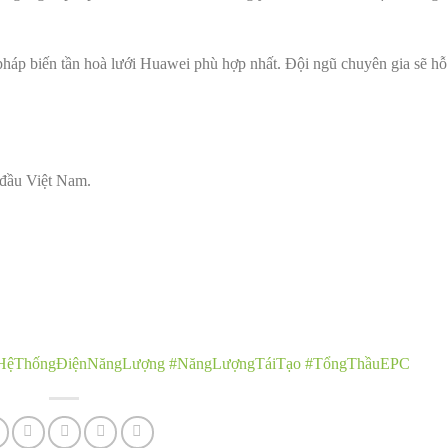
pháp biến tần hoà lưới Huawei phù hợp nhất. Đội ngũ chuyên gia sẽ hỗ 
đầu Việt Nam.
HệThốngĐiệnNăngLượng
#NăngLượngTáiTạo
#TổngThầuEPC