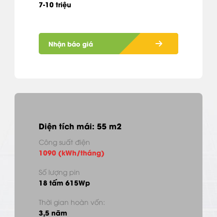
7-10 triệu
Nhận báo giá
Diện tích mái: 55 m2
Công suất điện
1090 (kWh/tháng)
Số lượng pin
18 tấm 615Wp
Thời gian hoàn vốn:
3,5 năm