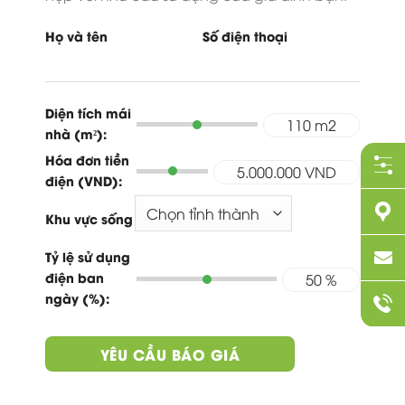
Họ và tên
Số điện thoại
Diện tích mái
110
m2
nhà (m²):
Hóa đơn tiền
5.000.000
VND
điện (VND):
Khu vực sống
Tỷ lệ sử dụng
điện ban
50
%
ngày (%):