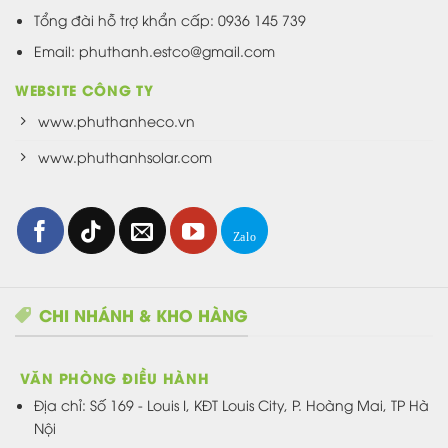
Tổng đài hỗ trợ khẩn cấp: 0936 145 739
Email: phuthanh.estco@gmail.com
WEBSITE CÔNG TY
www.phuthanheco.vn
www.phuthanhsolar.com
CHI NHÁNH & KHO HÀNG
VĂN PHÒNG ĐIỀU HÀNH
Địa chỉ:
Số 169 - Louis I, KĐT Louis City, P. Hoàng Mai, TP Hà
Nội