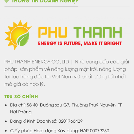
THÔNG TIN DOANH NGHIỆP
PHU THANH ENERGY CO.,LTD | Nhà cung cấp các giải
pháp, sản phẩm về năng lượng mặt trời, năng lượng
tái tạo hàng đầu tại Việt Nam với chất lượng tốt nhất
mà giá cả hợp lý.
TRỤ SỞ CHÍNH
Địa chỉ: Số 40, Đường sau G7, Phường Thuỷ Nguyên, TP
Hải Phòng
Đăng kí Kinh Doanh số: 0201766429
Giấy phép Hoạt động Xây dựng: HAP-00079230