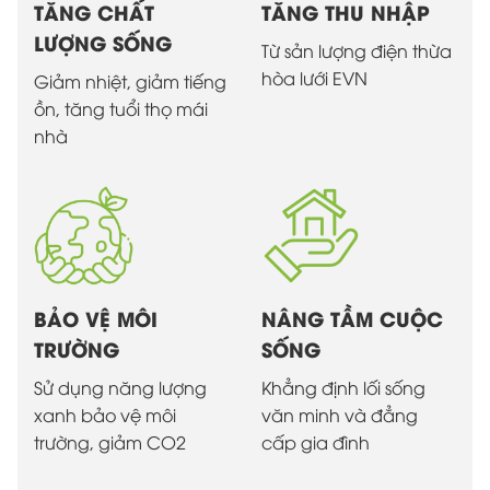
TĂNG CHẤT
TĂNG THU NHẬP
LƯỢNG SỐNG
Từ sản lượng điện thừa
hòa lưới EVN
Giảm nhiệt, giảm tiếng
ồn, tăng tuổi thọ mái
nhà
BẢO VỆ MÔI
NÂNG TẦM CUỘC
TRƯỜNG
SỐNG
Sử dụng năng lượng
Khẳng định lối sống
xanh bảo vệ môi
văn minh và đẳng
trường, giảm CO2
cấp gia đình