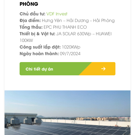
PHÒNG
Chủ đầu tư:
VDF Invest
Địa điểm:
Hưng Yên – Hải Dương – Hải Phòng
Tổng thầu:
EPC PHU THANH ECO
Thiết bị & Vật tư:
JA SOLAR 630Wp – HUAWEI
100KW
Công suất lắp đặt:
1020KWp
Ngày hoàn thành:
09/7/2024
Chi tiết dự án