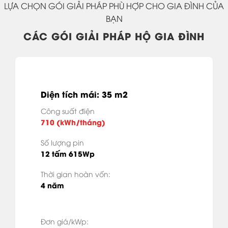
LỰA CHỌN GÓI GIẢI PHÁP PHÙ HỢP CHO GIA ĐÌNH CỦA
BẠN
CÁC GÓI GIẢI PHÁP HỘ GIA ĐÌNH
Diện tích mái: 35 m2
Công suất điện
710 (kWh/tháng)
Số lượng pin
12 tấm 615Wp
Thời gian hoàn vốn:
4 năm
Đơn giá/kWp: