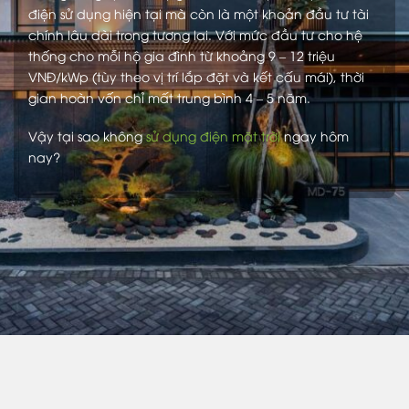
điện sử dụng hiện tại mà còn là một khoản đầu tư tài
chính lâu dài trong tương lai. Với mức đầu tư cho hệ
thống cho mỗi hộ gia đình từ khoảng 9 – 12 triệu
VNĐ/kWp (tùy theo vị trí lắp đặt và kết cấu mái), thời
gian hoàn vốn chỉ mất trung bình 4 – 5 năm.
Vậy tại sao không
sử dụng điện mặt trời
ngay hôm
nay?