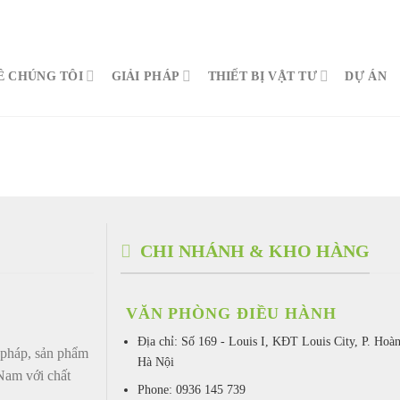
Ề CHÚNG TÔI
GIẢI PHÁP
THIẾT BỊ VẬT TƯ
DỰ ÁN
CHI NHÁNH & KHO HÀNG
VĂN PHÒNG ĐIỀU HÀNH
Địa chỉ:
Số 169 - Louis I, KĐT Louis City, P. Hoà
háp, sản phẩm
Hà Nội
 Nam với chất
Phone: 0936 145 739