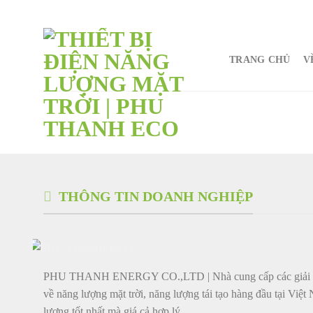
Chuyển
đến
nội
TRANG CHỦ
V
dung
THÔNG TIN DOANH NGHIỆP
PHU THANH ENERGY CO.,LTD | Nhà cung cấp các giải p
về năng lượng mặt trời, năng lượng tái tạo hàng đầu tại Việt
lượng tốt nhất mà giá cả hợp lý.