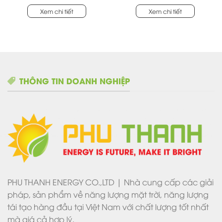
(SigenStor EC 20.0 TP)
Xem chi tiết
Xem chi tiết
THÔNG TIN DOANH NGHIỆP
PHU THANH ENERGY CO.,LTD | Nhà cung cấp các giải
pháp, sản phẩm về năng lượng mặt trời, năng lượng
tái tạo hàng đầu tại Việt Nam với chất lượng tốt nhất
mà giá cả hợp lý.