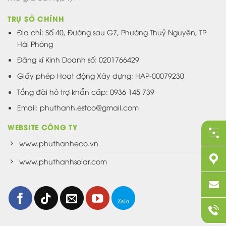
TRỤ SỞ CHÍNH
Địa chỉ: Số 40, Đường sau G7, Phường Thuỷ Nguyên, TP
Hải Phòng
Đăng kí Kinh Doanh số: 0201766429
Giấy phép Hoạt động Xây dựng: HAP-00079230
Tổng đài hỗ trợ khẩn cấp: 0936 145 739
Email: phuthanh.estco@gmail.com
WEBSITE CÔNG TY
www.phuthanheco.vn
www.phuthanhsolar.com