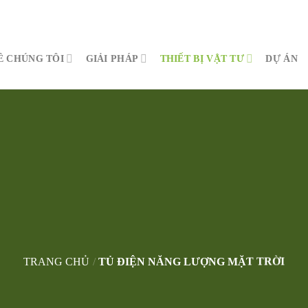
Ề CHÚNG TÔI
GIẢI PHÁP
THIẾT BỊ VẬT TƯ
DỰ ÁN
TRANG CHỦ
/
TỦ ĐIỆN NĂNG LƯỢNG MẶT TRỜI