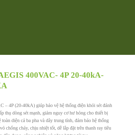
 AEGIS 400VAC- 4P 20-40kA-
KA
– 4P (20-40kA) giúp bảo vệ hệ thống điện khỏi sét đánh
hấp thụ dòng sét mạnh, giảm nguy cơ hư hỏng cho thiết bị
ệ toàn diện cả ba pha và dây trung tính, đảm bảo hệ thống
 chống cháy, chịu nhiệt tốt, dễ lắp đặt trên thanh ray tiêu