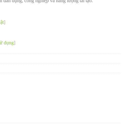
n dân dụng, công nghiệp và năng lượng tái tạo.
ật]
ử dụng]