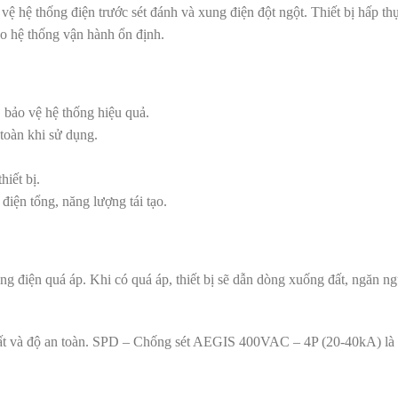
ệ hệ thống điện trước sét đánh và xung điện đột ngột. Thiết bị hấp thụ 
ảo hệ thống vận hành ổn định.
 bảo vệ hệ thống hiệu quả.
 toàn khi sử dụng.
hiết bị.
iện tổng, năng lượng tái tạo.
ng điện quá áp. Khi có quá áp, thiết bị sẽ dẫn dòng xuống đất, ngăn n
uất và độ an toàn. SPD – Chống sét AEGIS 400VAC – 4P (20-40kA) là giả