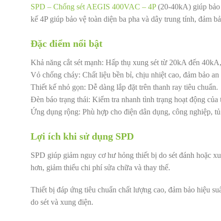
SPD – Chống sét AEGIS 400VAC – 4P
(20-40kA) giúp bảo v
kế 4P giúp bảo vệ toàn diện ba pha và dây trung tính, đảm b
Đặc điểm nổi bật
Khả năng cắt sét mạnh: Hấp thụ xung sét từ 20kA đến 40kA,
Vỏ chống cháy: Chất liệu bền bỉ, chịu nhiệt cao, đảm bảo an
Thiết kế nhỏ gọn: Dễ dàng lắp đặt trên thanh ray tiêu chuẩn.
Đèn báo trạng thái: Kiểm tra nhanh tình trạng hoạt động của t
Ứng dụng rộng: Phù hợp cho điện dân dụng, công nghiệp, tủ đ
Lợi ích khi sử dụng SPD
SPD giúp giảm nguy cơ hư hỏng thiết bị do sét đánh hoặc xu
hơn, giảm thiểu chi phí sửa chữa và thay thế.
Thiết bị đáp ứng tiêu chuẩn chất lượng cao, đảm bảo hiệu s
do sét và xung điện.