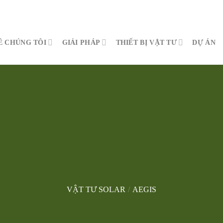
Ề CHÚNG TÔI
GIẢI PHÁP
THIẾT BỊ VẬT TƯ
DỰ ÁN
VẬT TƯ SOLAR
/
AEGIS