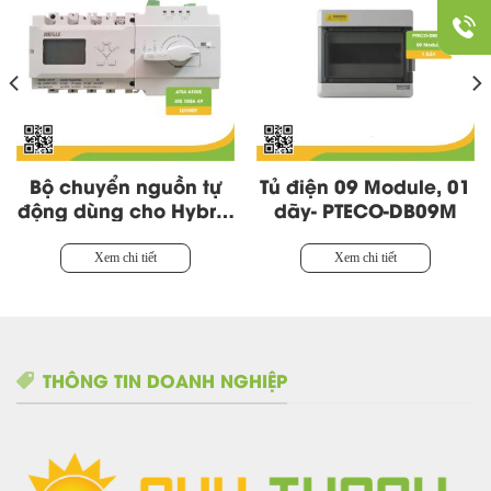
Bộ chuyển nguồn tự
Tủ điện 09 Module, 01
động dùng cho Hybrid
dãy- PTECO-DB09M
4P 125A 400V-ATS3
AEGIS – Rail
Xem chi tiết
Xem chi tiết
THÔNG TIN DOANH NGHIỆP