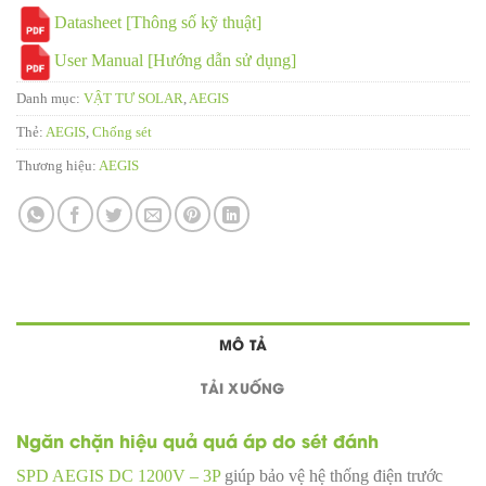
Datasheet [Thông số kỹ thuật]
User Manual [Hướng dẫn sử dụng]
Danh mục:
VẬT TƯ SOLAR
,
AEGIS
Thẻ:
AEGIS
,
Chống sét
Thương hiệu:
AEGIS
MÔ TẢ
TẢI XUỐNG
Ngăn chặn hiệu quả quá áp do sét đánh
SPD AEGIS DC 1200V – 3P
giúp bảo vệ hệ thống điện trước