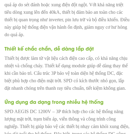
quá áp do sét đánh hoặc xung điện đột ngột. Với khả năng triệt
tiêu dòng xung lên đến 40kA, thiết bị đảm bảo an toàn cho các
thiết bị quan trọng như inverter, pin lưu trữ và bộ điều khiển. Điều
này giúp hệ thống điện vận hành ổn định, giảm nguy cơ hư hỏng
do quá áp.
Thiết kế chắc chắn, dễ dàng lắp đặt
Thiết bị được làm từ vật liệu cách điện cao cấp, có khả năng chịu
nhiệt và chống cháy. Thiết kế dạng module giúp dễ dàng thay thế
khi cần bảo trì. Cấu trúc 3P bảo vệ toàn diện hệ thống DC, đặc
biệt phù hợp cho điện mặt trời. SPD có kích thước nhỏ gọn, lắp
đặt nhanh chóng trên thanh ray tiêu chuẩn, tiết kiệm không gian.
Ứng dụng đa dạng trong nhiều hệ thống
SPD AEGIS DC 1200V – 3P thích hợp cho các hệ thống năng
lượng mặt trời, trạm biến áp, viễn thông và công trình công
nghiệp. Thiết bị giúp bảo vệ các thiết bị nhạy cảm khỏi xung điện,
kéo dài tuổi thọ hệ thống. Đặc biệt, trong các hệ thống DC công