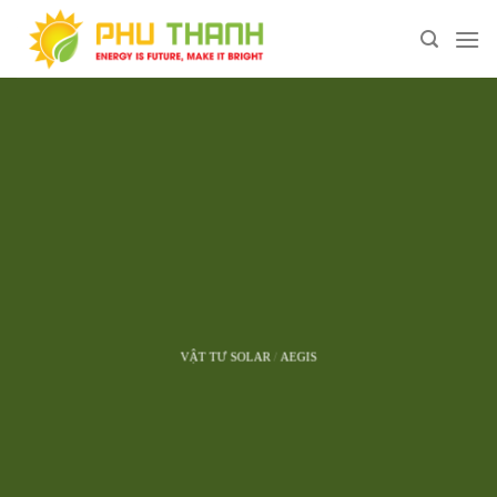
Chuyển
đến
nội
dung
VẬT TƯ SOLAR
/
AEGIS