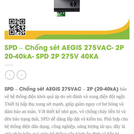
SPD – Chống sét AEGIS 275VAC- 2P
20-40kA- SPD 2P 275V 40KA
SPD – Chống sét AEGIS 275VAC – 2P (20-40kA)
bảo
vệ hệ thống điện khỏi quá áp do sét đánh và xung điện đột ngột.
Thiết bị hấp thụ xung sét mạnh, giúp giảm nguy cơ hư hỏng và
đảm bảo an toàn. Với thiết kế nhỏ gọn, vỏ chống cháy bền bỉ và
đèn báo trạng thái, SPD dễ dàng lắp đặt và kiểm tra. Phù hợp cho
hệ thống điện dân dụng, công nghiệp, năng lượng tái tạo, đây là
giải pháp hiệu quả giúp hệ thống vận hành ổn định và bền bỉ.