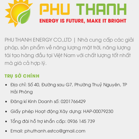
PHU THANH ENERGY CO.,LTD | Nhà cung cấp các giải
pháp, sản phẩm về năng lượng mặt trời, năng lượng
tái tạo hàng đầu tại Việt Nam với chất lượng tốt nhất
mà giá cả hợp lý.
TRỤ SỞ CHÍNH
Địa chỉ: Số 40, Đường sau G7, Phường Thuỷ Nguyên, TP
Hải Phòng
Đăng kí Kinh Doanh số: 0201766429
Giấy phép Hoạt động Xây dựng: HAP-00079230
Tổng đài hỗ trợ khẩn cấp: 0936 145 739
Email: phuthanh.estco@gmail.com