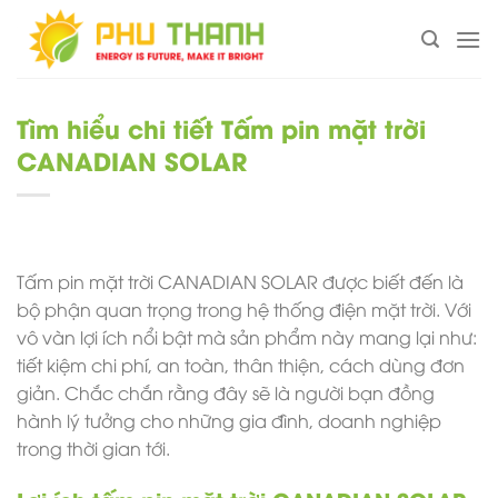
Chuyển
đến
nội
dung
Tìm hiểu chi tiết Tấm pin mặt trời
CANADIAN SOLAR
Tấm pin mặt trời CANADIAN SOLAR được biết đến là
bộ phận quan trọng trong hệ thống điện mặt trời. Với
vô vàn lợi ích nổi bật mà sản phẩm này mang lại như:
tiết kiệm chi phí, an toàn, thân thiện, cách dùng đơn
giản. Chắc chắn rằng đây sẽ là người bạn đồng
hành lý tưởng cho những gia đình, doanh nghiệp
trong thời gian tới.