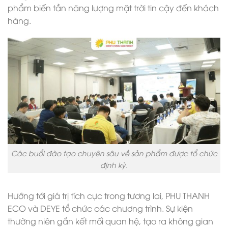
phẩm biến tần năng lượng mặt trời tin cậy đến khách
hàng.
Các buổi đào tạo chuyên sâu về sản phẩm được tổ chức
định kỳ.
Hướng tới giá trị tích cực trong tương lai, PHU THANH
ECO và DEYE tổ chức các chương trình. Sự kiện
thường niên gắn kết mối quan hệ, tạo ra không gian