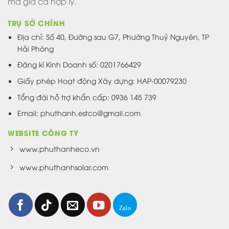
mà giá cả hợp lý.
TRỤ SỞ CHÍNH
Địa chỉ: Số 40, Đường sau G7, Phường Thuỷ Nguyên, TP
Hải Phòng
Đăng kí Kinh Doanh số: 0201766429
Giấy phép Hoạt động Xây dựng: HAP-00079230
Tổng đài hỗ trợ khẩn cấp: 0936 145 739
Email: phuthanh.estco@gmail.com
WEBSITE CÔNG TY
www.phuthanheco.vn
www.phuthanhsolar.com