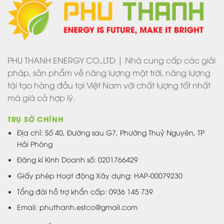
PHU THANH ENERGY CO.,LTD | Nhà cung cấp các giải
pháp, sản phẩm về năng lượng mặt trời, năng lượng
tái tạo hàng đầu tại Việt Nam với chất lượng tốt nhất
mà giá cả hợp lý.
TRỤ SỞ CHÍNH
Địa chỉ: Số 40, Đường sau G7, Phường Thuỷ Nguyên, TP
Hải Phòng
Đăng kí Kinh Doanh số: 0201766429
Giấy phép Hoạt động Xây dựng: HAP-00079230
Tổng đài hỗ trợ khẩn cấp: 0936 145 739
Email: phuthanh.estco@gmail.com