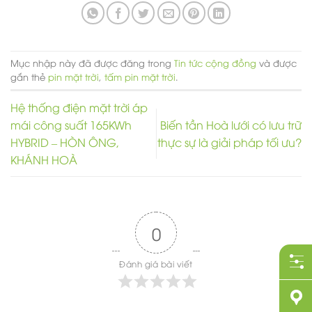
Mục nhập này đã được đăng trong
Tin tức cộng đồng
và được
gắn thẻ
pin mặt trời
,
tấm pin mặt trời
.
Hệ thống điện mặt trời áp
mái công suất 165KWh
Biến tần Hoà lưới có lưu trữ
HYBRID – HÒN ÔNG,
thực sự là giải pháp tối ưu?
KHÁNH HOÀ
0
Đánh giá bài viết