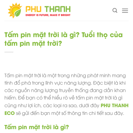
Chuyển
đến
nội
dung
Tấm pin mặt trời là gì? Tuổi thọ của
tấm pin mặt trời?
Tấm pin mặt trời
là một trong những phát minh mang
tính đổ phá trong lĩnh vực năng lượng. Đặc biệt là khi
các nguồn năng lượng truyền thống đang dần khan
hiếm. Để bạn có thể hiểu rõ về tấm pin mặt trời là gì
PHU THANH
cũng như lợi ích, các loại ra sao, dưới đây
ECO
sẽ gửi đến bạn một số thông tin chi tiết sau đây.
Tấm pin mặt trời là gì?