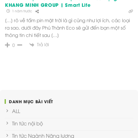
KHANG MINH GROUP | Smart Life
1 năm trước
[…] rõ về tấm pin mặt trời là gì cũng như lợi ích, các loại
ra sao, dưới đây Phú Thành Eco sẽ gửi đến bạn một số
thông tin chi tiết sau […]
Trả lời
0
DANH MỤC BÀI VIẾT
ALL
Tin tức nội bộ
Tin tức Ngành Năng lượng