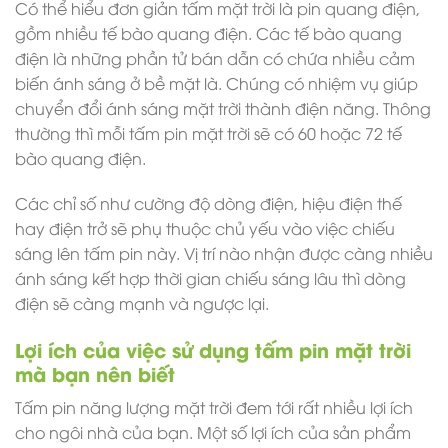
Có thể hiểu đơn giản
tấm mặt trời
là pin quang điện,
gồm nhiều tế bào quang điện. Các tế bào quang
điện là những phần tử bán dẫn có chứa nhiều cảm
biến ánh sáng ở bề mặt là. Chúng có nhiệm vụ giúp
chuyển đổi ánh sáng mặt trời thành điện năng. Thông
thường thì mỗi tấm pin mặt trời sẽ có 60 hoặc 72 tế
bào quang điện.
Các chỉ số như cường độ dòng điện, hiệu điện thế
hay điện trở sẽ phụ thuộc chủ yếu vào việc chiếu
sáng lên tấm pin này. Vị trí nào nhận được càng nhiều
ánh sáng kết hợp thời gian chiếu sáng lâu thì dòng
điện sẽ càng mạnh và ngược lại.
Lợi ích của việc sử dụng tấm pin mặt trời
mà bạn nên biết
Tấm pin năng lượng mặt trời
đem tới rất nhiều lợi ích
cho ngôi nhà của bạn. Một số lợi ích của sản phẩm