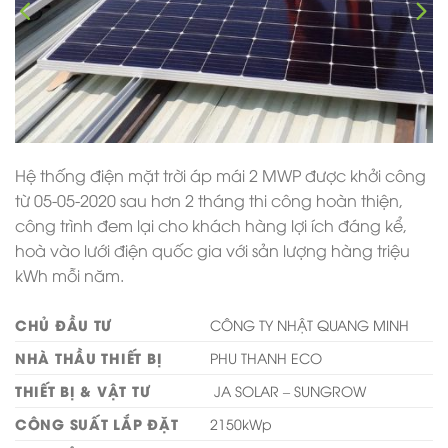
Hệ thống điện mặt trời áp mái 2 MWP được khởi công
từ 05-05-2020 sau hơn 2 tháng thi công hoàn thiện,
công trình đem lại cho khách hàng lợi ích đáng kể,
hoà vào lưới điện quốc gia với sản lượng hàng triệu
kWh mỗi năm.
CHỦ ĐẦU TƯ
CÔNG TY NHẬT QUANG MINH
NHÀ THẦU THIẾT BỊ
PHU THANH ECO
THIẾT BỊ & VẬT TƯ
JA SOLAR – SUNGROW
CÔNG SUẤT LẮP ĐẶT
2150kWp