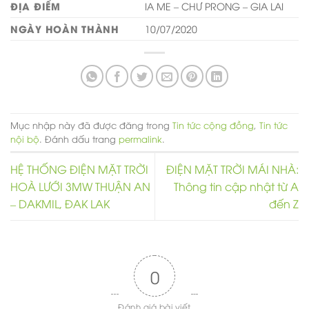
ĐỊA ĐIỂM
IA ME – CHƯ PRONG – GIA LAI
NGÀY HOÀN THÀNH
10/07/2020
Mục nhập này đã được đăng trong
Tin tức cộng đồng
,
Tin tức
nội bộ
. Đánh dấu trang
permalink
.
HỆ THỐNG ĐIỆN MẶT TRỜI
ĐIỆN MẶT TRỜI MÁI NHÀ:
HOÀ LƯỚI 3MW THUẬN AN
Thông tin cập nhật từ A
– DAKMIL, ĐAK LAK
đến Z
0
Đánh giá bài viết