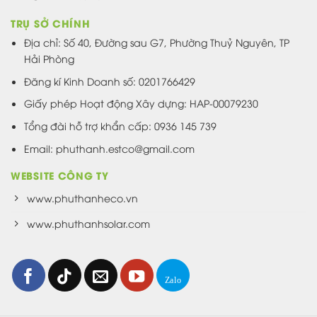
TRỤ SỞ CHÍNH
Địa chỉ: Số 40, Đường sau G7, Phường Thuỷ Nguyên, TP
Hải Phòng
Đăng kí Kinh Doanh số: 0201766429
Giấy phép Hoạt động Xây dựng: HAP-00079230
Tổng đài hỗ trợ khẩn cấp: 0936 145 739
Email: phuthanh.estco@gmail.com
WEBSITE CÔNG TY
www.phuthanheco.vn
www.phuthanhsolar.com