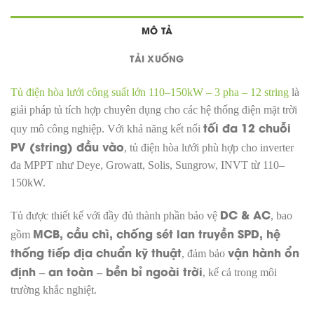
MÔ TẢ
TẢI XUỐNG
Tủ điện hòa lưới công suất lớn 110–150kW – 3 pha – 12 string
là
giải pháp tủ tích hợp chuyên dụng cho các hệ thống điện mặt trời
tối đa 12 chuỗi
quy mô công nghiệp. Với khả năng kết nối
PV (string) đầu vào
, tủ điện hòa lưới phù hợp cho inverter
đa MPPT như Deye, Growatt, Solis, Sungrow, INVT từ 110–
150kW.
DC & AC
Tủ được thiết kế với đầy đủ thành phần bảo vệ
, bao
MCB, cầu chì, chống sét lan truyền SPD, hệ
gồm
thống tiếp địa chuẩn kỹ thuật
vận hành ổn
, đảm bảo
định – an toàn – bền bỉ ngoài trời
, kể cả trong môi
trường khắc nghiệt.