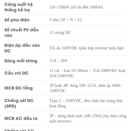
Công suất hệ
110–150kW (tối đa đến 160kW)
thống hỗ trợ
Số pha điện
3 pha (3P + N + E)
Số chuỗi PV đầu
12 string DC
vào
Điện áp đầu vào
Tối đa 1100VDC (phù hợp inverter hiện đại)
DC
Dòng mỗi string
15A – 20A
12 cái – loại 10×38mm – 15A/1000VDC hoặc
Cầu chì DC
20A/1100VDC
2P hoặc 4P, dòng 100–125A, điện áp 1000–
MCB DC tổng
1100VDC
Chống sét DC
Type 2 – 1100VDC, đèn cảnh báo trạng thái
(SPD)
hoạt động
3P – dòng định mức 200–250A (tùy theo công
MCB AC đầu ra
suất inverter)
Chống sét AC