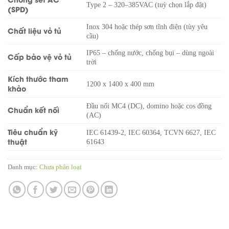
Type 2 – 320–385VAC (tuỳ chọn lắp đặt)
(SPD)
Inox 304 hoặc thép sơn tĩnh điện (tùy yêu
Chất liệu vỏ tủ
cầu)
IP65 – chống nước, chống bụi – dùng ngoài
Cấp bảo vệ vỏ tủ
trời
Kích thước tham
1200 x 1400 x 400 mm
khảo
Đầu nối MC4 (DC), domino hoặc cos đồng
Chuẩn kết nối
(AC)
Tiêu chuẩn kỹ
IEC 61439-2, IEC 60364, TCVN 6627, IEC
thuật
61643
Danh mục:
Chưa phân loại