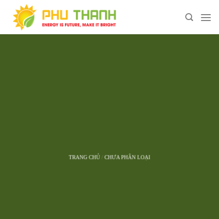
Chuyển
đến
nội
dung
TRANG CHỦ
/
CHƯA PHÂN LOẠI