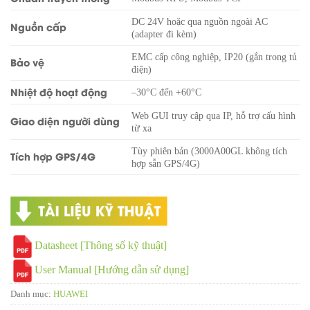
DC 24V hoặc qua nguồn ngoài AC
Nguồn cấp
(adapter đi kèm)
EMC cấp công nghiệp, IP20 (gắn trong tủ
Bảo vệ
điện)
Nhiệt độ hoạt động
–30°C đến +60°C
Web GUI truy cập qua IP, hỗ trợ cấu hình
Giao diện người dùng
từ xa
Tùy phiên bản (3000A00GL không tích
Tích hợp GPS/4G
hợp sẵn GPS/4G)
Datasheet [Thông số kỹ thuật]
User Manual [Hướng dẫn sử dụng]
Danh mục:
HUAWEI