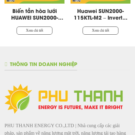
Biến tần hòa lưới
Huawei SUN2000-
HUAWEI SUN2000-
115KTL-M2 – Inverter
100KTL-M2 100kW 3
115kW Công Nghiệp,
Pha
10 MPPT
Xem chi tiết
Xem chi tiết
THÔNG TIN DOANH NGHIỆP
PHU THANH ENERGY CO.,LTD | Nhà cung cấp các giải
pháp, sản phẩm về năng lượng mặt trời, năng lượng tái tạo hàng