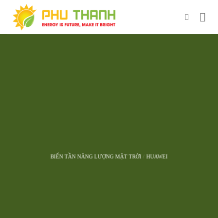
Chuyển
đến
nội
dung
BIẾN TẦN NĂNG LƯỢNG MẶT TRỜI
/
HUAWEI