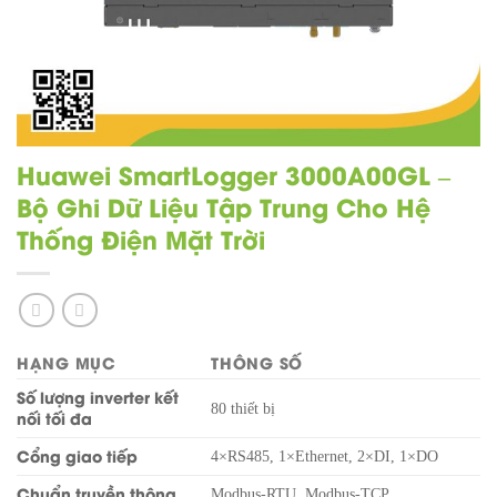
Huawei SmartLogger 3000A00GL –
Bộ Ghi Dữ Liệu Tập Trung Cho Hệ
Thống Điện Mặt Trời
HẠNG MỤC
THÔNG SỐ
Số lượng inverter kết
80 thiết bị
nối tối đa
Cổng giao tiếp
4×RS485, 1×Ethernet, 2×DI, 1×DO
Chuẩn truyền thông
Modbus-RTU, Modbus-TCP