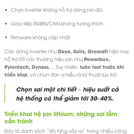
Chọn inverter không hỗ trợ dòng pin đó.
Giao tiếp RS485/CAN không tương thích.
Firmware không cập nhật.
Deye, Solis, Growatt
Các dòng inverter như
hiện nay
Powerbox,
hỗ trợ tốt các thương hiệu pin như
Pylontech, Dyness
luôn test trước khi
,… Tuy nhiên,
triển khai
, và chọn đơn vị hiểu rõ kỹ thuật lưu trữ.
Chọn sai một chi tiết – hiệu suất cả
hệ thống có thể giảm tới 30–40%.
Triển khai hệ pin lithium: những sai lầm
cần tránh
Đây là danh sách “đã từng xảy ra” trong nhiều công