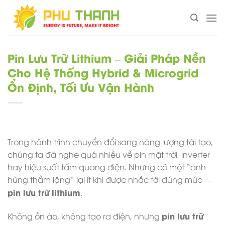
Chuyển
đến
nội
dung
Pin Lưu Trữ Lithium – Giải Pháp Nền
Cho Hệ Thống Hybrid & Microgrid
Ổn Định, Tối Ưu Vận Hành
Trong hành trình chuyển đổi sang năng lượng tái tạo,
chúng ta đã nghe quá nhiều về pin mặt trời, inverter
hay hiệu suất tấm quang điện. Nhưng có một “anh
hùng thầm lặng” lại ít khi được nhắc tới đúng mức —
pin lưu trữ lithium
.
pin lưu trữ
Không ồn ào, không tạo ra điện, nhưng