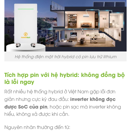
Hệ thống điện mặt trời hybrid có pin lưu trữ lithium
Tích hợp pin với hệ hybrid: không đồng bộ
là lỗi ngay
Rất nhiều hệ thống hybrid ở Việt Nam gặp lỗi đơn
inverter không đọc
giản nhưng cực kỳ đau đầu:
được SoC của pin
, hoặc pin sạc mà inverter không
hiểu, không xả được khi cần.
Nguyên nhân thường đến từ: