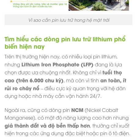
Vì sao cần pin lưu trữ trong hệ mặt trời
Tìm hiểu các dòng pin lưu trữ lithium phổ
biến hiện nay
Trên thị trường hiện nay, có nhiều loại pin lithium,
Lithium Iron Phosphate (LFP)
nhưng
đang là lựa
tuổi thọ
chọn được ưa chuộng nhất. Không chỉ vì
cao (trên 6.000 chu kỳ)
an toàn, ít
, mà còn vì tính
rủi ro cháy nổ
– điều cực kỳ quan trọng với hệ dân
dụng hoặc nhà máy cần vận hành 24/7.
NCM
Ngoài ra, cũng có dòng pin
(Nickel Cobalt
Manganese), có mật độ năng lượng cao hơn nhưng
giá thành đắt và độ bền thấp hơn
, thường chỉ xuất
hiện trong các ứng dụng đặc biệt hoặc pin ô tô điện.