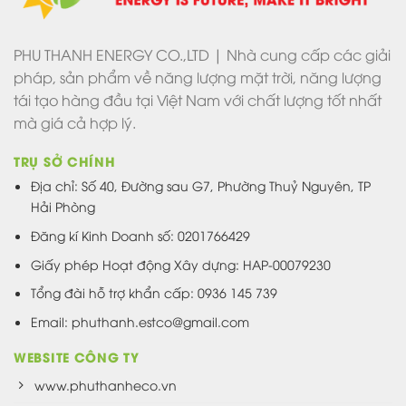
PHU THANH ENERGY CO.,LTD | Nhà cung cấp các giải
pháp, sản phẩm về năng lượng mặt trời, năng lượng
tái tạo hàng đầu tại Việt Nam với chất lượng tốt nhất
mà giá cả hợp lý.
TRỤ SỞ CHÍNH
Địa chỉ: Số 40, Đường sau G7, Phường Thuỷ Nguyên, TP
Hải Phòng
Đăng kí Kinh Doanh số: 0201766429
Giấy phép Hoạt động Xây dựng: HAP-00079230
Tổng đài hỗ trợ khẩn cấp: 0936 145 739
Email: phuthanh.estco@gmail.com
WEBSITE CÔNG TY
www.phuthanheco.vn