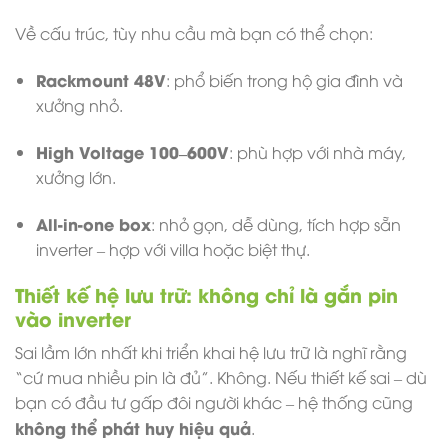
Về cấu trúc, tùy nhu cầu mà bạn có thể chọn:
Rackmount 48V
: phổ biến trong hộ gia đình và
xưởng nhỏ.
High Voltage 100–600V
: phù hợp với nhà máy,
xưởng lớn.
All-in-one box
: nhỏ gọn, dễ dùng, tích hợp sẵn
inverter – hợp với villa hoặc biệt thự.
Thiết kế hệ lưu trữ: không chỉ là gắn pin
vào inverter
Sai lầm lớn nhất khi triển khai hệ lưu trữ là nghĩ rằng
“cứ mua nhiều pin là đủ”. Không. Nếu thiết kế sai – dù
bạn có đầu tư gấp đôi người khác – hệ thống cũng
không thể phát huy hiệu quả
.