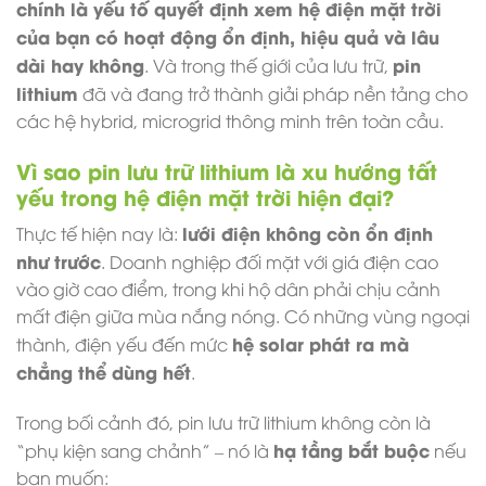
chính là yếu tố quyết định xem hệ điện mặt trời
của bạn có hoạt động ổn định, hiệu quả và lâu
dài hay không
pin
. Và trong thế giới của lưu trữ,
lithium
đã và đang trở thành giải pháp nền tảng cho
các hệ hybrid, microgrid thông minh trên toàn cầu.
Vì sao pin lưu trữ lithium là xu hướng tất
yếu trong hệ điện mặt trời hiện đại?
lưới điện không còn ổn định
Thực tế hiện nay là:
như trước
. Doanh nghiệp đối mặt với giá điện cao
vào giờ cao điểm, trong khi hộ dân phải chịu cảnh
mất điện giữa mùa nắng nóng. Có những vùng ngoại
hệ solar phát ra mà
thành, điện yếu đến mức
chẳng thể dùng hết
.
Trong bối cảnh đó, pin lưu trữ lithium không còn là
hạ tầng bắt buộc
“phụ kiện sang chảnh” – nó là
nếu
bạn muốn: