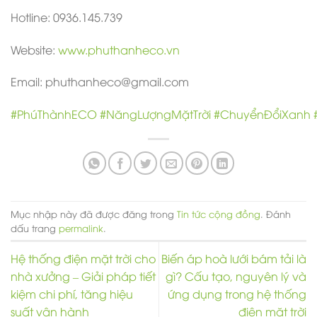
Hotline: 0936.145.739
Website:
www.phuthanheco.vn
Email: phuthanheco@gmail.com
#PhúThànhECO
#NăngLượngMặtTrời
#ChuyểnĐổiXanh
Mục nhập này đã được đăng trong
Tin tức cộng đồng
. Đánh
dấu trang
permalink
.
Hệ thống điện mặt trời cho
Biến áp hoà lưới bám tải là
nhà xưởng – Giải pháp tiết
gì? Cấu tạo, nguyên lý và
kiệm chi phí, tăng hiệu
ứng dụng trong hệ thống
suất vận hành
điện mặt trời