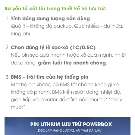
Ba yếu tố cốt lõi trong thiết kế hệ lưu trữ:
Tính đúng dung lượng cần dùng
Quá ít – không đủ backup. Quá nhiều – dư thừa,
lãng phí.
Chọn đúng tỷ lệ sạc-xả (1C/0.5C)
Nếu pin sạc quá nhanh hoặc xả quá mạnh, nhiệt
giảm tuổi thọ nhanh chóng
độ sẽ tăng,
.
BMS – trái tim của hệ thống pin
Một hệ pin không có BMS tốt chẳng khác gì xe
không có phanh. BMS kiểm soát dòng, nhiệt độ,
giao tiếp với inverter để đảm bảo mọi thứ “chạy
mượt”.