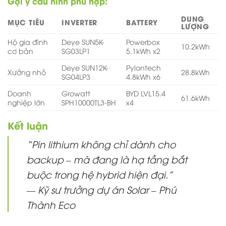
Gợi ý cấu hình phù hợp:
DUNG
MỤC TIÊU
INVERTER
BATTERY
LƯỢNG
Hộ gia đình
Deye SUN5K-
Powerbox
10.2kWh
cơ bản
SG03LP1
5.1kWh x2
Deye SUN12K-
Pylontech
Xưởng nhỏ
28.8kWh
SG04LP3
4.8kWh x6
Doanh
Growatt
BYD LVL15.4
61.6kWh
nghiệp lớn
SPH10000TL3-BH
x4
Kết luận
“Pin lithium không chỉ dành cho
backup – mà đang là hạ tầng bắt
buộc trong hệ hybrid hiện đại.”
—
Kỹ sư trưởng dự án Solar – Phú
Thành Eco