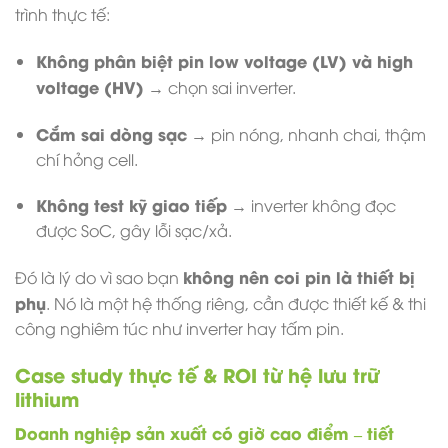
trình thực tế:
Không phân biệt pin low voltage (LV) và high
voltage (HV)
→ chọn sai inverter.
Cắm sai dòng sạc
→ pin nóng, nhanh chai, thậm
chí hỏng cell.
Không test kỹ giao tiếp
→ inverter không đọc
được SoC, gây lỗi sạc/xả.
không nên coi pin là thiết bị
Đó là lý do vì sao bạn
phụ
. Nó là một hệ thống riêng, cần được thiết kế & thi
công nghiêm túc như inverter hay tấm pin.
Case study thực tế & ROI từ hệ lưu trữ
lithium
Doanh nghiệp sản xuất có giờ cao điểm – tiết