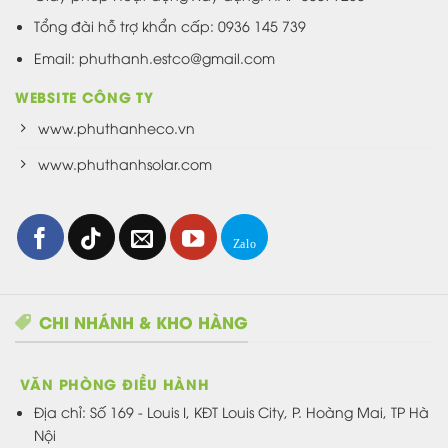
Tổng đài hỗ trợ khẩn cấp: 0936 145 739
Email: phuthanh.estco@gmail.com
WEBSITE CÔNG TY
www.phuthanheco.vn
www.phuthanhsolar.com
CHI NHÁNH & KHO HÀNG
VĂN PHÒNG ĐIỀU HÀNH
Địa chỉ:
Số 169 - Louis I, KĐT Louis City, P. Hoàng Mai, TP Hà
Nội