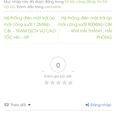
Mục nhập này đã được đăng trong
Tin tức cộng đồng
,
Tin tức
nội bộ
. Đánh dấu trang
permalink
.
Hệ thống điện mặt trời áp
Hệ thống điện mặt trời áp
mái công suất 1,2MWp
mái công suất 800KWp C&I
C&I – TRẠM DỊCH VỤ CAO
– KNX HẢI THÀNH , HẢI
TỐC HN – HP
PHÒNG
0
Đánh giá bài viết
Theo dõi
Đăng nhập