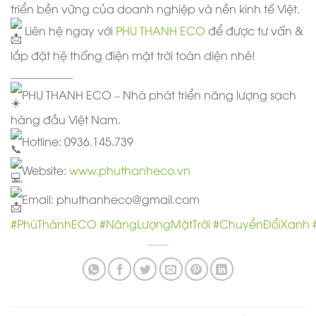
triển bền vững của doanh nghiệp và nền kinh tế Việt.
Liên hệ ngay với
PHU THANH ECO
để được tư vấn &
lắp đặt hệ thống điện mặt trời toàn diện nhé!
___________
PHU THANH ECO – Nhà phát triển năng lượng sạch
hàng đầu Việt Nam.
Hotline: 0936.145.739
Website:
www.phuthanheco.vn
Email: phuthanheco@gmail.com
#PhúThànhECO
#NăngLượngMặtTrời
#ChuyểnĐổiXanh