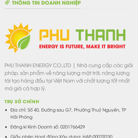
THÔNG TIN DOANH NGHIỆP
PHU THANH ENERGY CO.,LTD | Nhà cung cấp các giải
pháp, sản phẩm về năng lượng mặt trời, năng lượng
tái tạo hàng đầu tại Việt Nam với chất lượng tốt nhất
mà giá cả hợp lý.
TRỤ SỞ CHÍNH
Địa chỉ: Số 40, Đường sau G7, Phường Thuỷ Nguyên, TP
Hải Phòng
Đăng kí Kinh Doanh số: 0201766429
Giấy phép Hoạt động Xây dựng: HAP-00079230