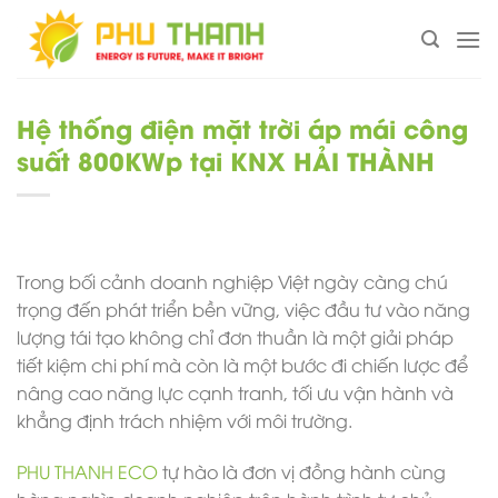
Chuyển
đến
nội
dung
Hệ thống điện mặt trời áp mái công
suất 800KWp tại KNX HẢI THÀNH
Trong bối cảnh doanh nghiệp Việt ngày càng chú
trọng đến phát triển bền vững, việc đầu tư vào năng
lượng tái tạo không chỉ đơn thuần là một giải pháp
tiết kiệm chi phí mà còn là một bước đi chiến lược để
nâng cao năng lực cạnh tranh, tối ưu vận hành và
khẳng định trách nhiệm với môi trường.
PHU THANH ECO
tự hào là đơn vị đồng hành cùng