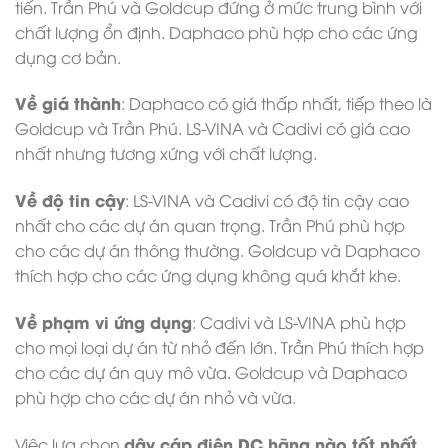
tiến. Trần Phú và Goldcup đứng ở mức trung bình với
chất lượng ổn định. Daphaco phù hợp cho các ứng
dụng cơ bản.
Về giá thành
: Daphaco có giá thấp nhất, tiếp theo là
Goldcup và Trần Phú. LS-VINA và Cadivi có giá cao
nhất nhưng tương xứng với chất lượng.
Về độ tin cậy
: LS-VINA và Cadivi có độ tin cậy cao
nhất cho các dự án quan trọng. Trần Phú phù hợp
cho các dự án thông thường. Goldcup và Daphaco
thích hợp cho các ứng dụng không quá khắt khe.
Về phạm vi ứng dụng
: Cadivi và LS-VINA phù hợp
cho mọi loại dự án từ nhỏ đến lớn. Trần Phú thích hợp
cho các dự án quy mô vừa. Goldcup và Daphaco
phù hợp cho các dự án nhỏ và vừa.
dây cáp điện DC hãng nào tốt nhất
Việc lựa chọn