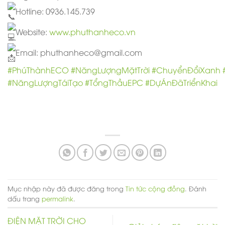
Hotline: 0936.145.739
Website:
www.phuthanheco.vn
Email: phuthanheco@gmail.com
#PhúThànhECO
#NăngLượngMặtTrời
#ChuyểnĐổiXanh
#NăngLượngTáiTạo
#TổngThầuEPC
#DựÁnĐãTriểnKhai
Mục nhập này đã được đăng trong
Tin tức cộng đồng
. Đánh
dấu trang
permalink
.
ĐIỆN MẶT TRỜI CHO