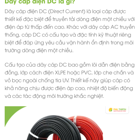
Dây cáp điện DC là gì?
Dây cáp điện DC (Direct Current) là loại cáp được
thiết kế đặc biệt để truyền tải dòng điện một chiều với
điện áp từ thấp đến cao. Khác với dây cáp AC truyền
thống, cáp DC có cấu tạo và đặc tính kỹ thuật riêng
biệt để đáp ứng yêu cầu vận hành ổn định trong môi
trường dòng điện một chiều.
Cấu tạo của dây cáp DC bao gồm lõi dẫn điện bằng
đồng, lớp cách điện XLPE hoặc PVC, lớp che chắn và
vỏ bọc ngoài chống tia UV. Thiết kế này giúp cáp có
khả năng chịu được điện áp cao, nhiệt độ biến động
và các tác động môi trường khắc nghiệt.