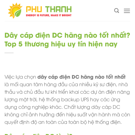
Chuyển
đến
nội
dung
Dây cáp điện DC hãng nào tốt nhất?
Top 5 thương hiệu uy tín hiện nay
dây cáp điện DC hãng nào tốt nhất
Việc lựa chọn
là mối quan tâm hàng đầu của nhiều kỹ sư điện, nhà
thầu và chủ đầu tư khi triển khai các dự án điện năng
lượng mặt trời, hệ thống backup UPS hay các ứng
dụng công nghiệp khác. Chất lượng dây cáp DC
không chỉ ảnh hưởng đến hiệu suất vận hành mà còn
quyết định độ an toàn của toàn bộ hệ thống điện.