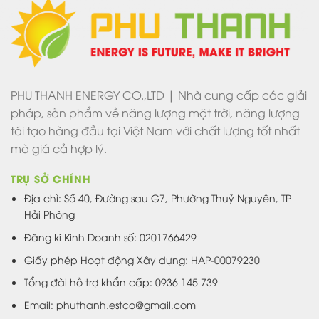
PHU THANH ENERGY CO.,LTD | Nhà cung cấp các giải
pháp, sản phẩm về năng lượng mặt trời, năng lượng
tái tạo hàng đầu tại Việt Nam với chất lượng tốt nhất
mà giá cả hợp lý.
TRỤ SỞ CHÍNH
Địa chỉ: Số 40, Đường sau G7, Phường Thuỷ Nguyên, TP
Hải Phòng
Đăng kí Kinh Doanh số: 0201766429
Giấy phép Hoạt động Xây dựng: HAP-00079230
Tổng đài hỗ trợ khẩn cấp: 0936 145 739
Email: phuthanh.estco@gmail.com