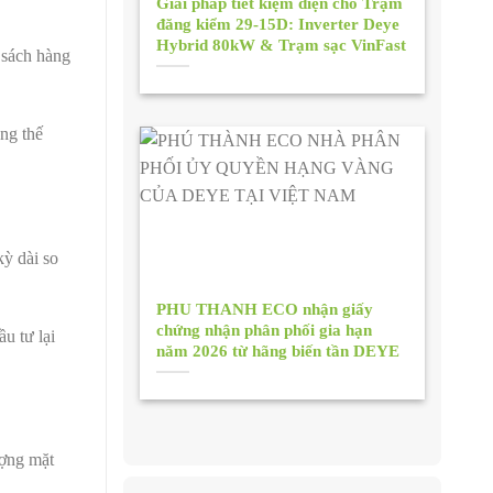
Giải pháp tiết kiệm điện cho Trạm
đăng kiểm 29-15D: Inverter Deye
Hybrid 80kW & Trạm sạc VinFast
 sách hàng
ăng thế
kỳ dài so
PHU THANH ECO nhận giấy
chứng nhận phân phối gia hạn
ầu tư lại
năm 2026 từ hãng biến tần DEYE
ượng mặt