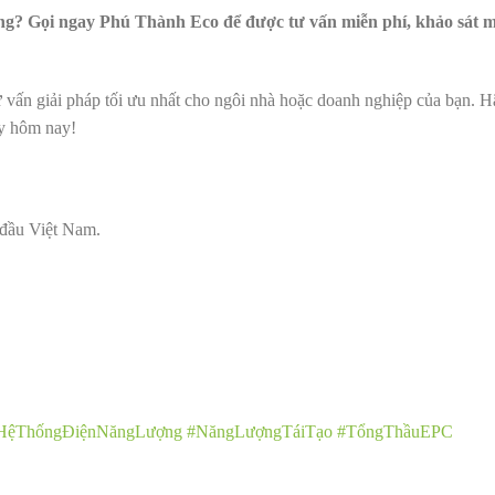
ng? Gọi ngay Phú Thành Eco để được tư vấn miễn phí, khảo sát m
ư vấn giải pháp tối ưu nhất cho ngôi nhà hoặc doanh nghiệp của bạn. H
ay hôm nay!
đầu Việt Nam.
HệThốngĐiệnNăngLượng
#NăngLượngTáiTạo
#TổngThầuEPC