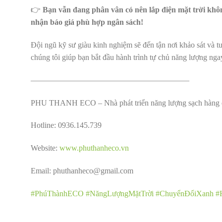
👉
Bạn vẫn đang phân vân có nên lắp điện mặt trời khô
nhận báo giá phù hợp ngân sách!
Đội ngũ kỹ sư giàu kinh nghiệm sẽ đến tận nơi khảo sát và t
chúng tôi giúp bạn bắt đầu hành trình tự chủ năng lượng ng
————————————————————
PHU THANH ECO – Nhà phát triển năng lượng sạch hàng 
Hotline: 0936.145.739
Website:
www.phuthanheco.vn
Email: phuthanheco@gmail.com
#PhúThànhECO
#NăngLượngMặtTrời
#ChuyểnĐổiXanh
#