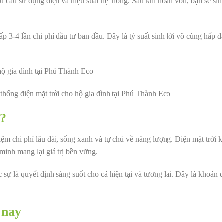
 cầu sử dụng điện và hiệu suất hệ thống. Sau khi hoàn vốn, bạn sẽ sin
ấp 3-4 lần chi phí đầu tư ban đầu. Đây là tỷ suất sinh lời vô cùng hấp d
ệ thống điện mặt trời cho hộ gia đình tại Phú Thành Eco
i?
iệm chi phí lâu dài, sống xanh và tự chủ về năng lượng. Điện mặt trời 
 minh mang lại giá trị bền vững.
ực sự là quyết định sáng suốt cho cả hiện tại và tương lai. Đây là khoản 
 nay