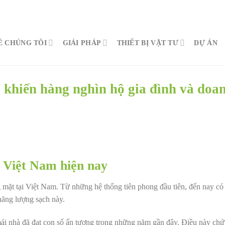
Ề CHÚNG TÔI
GIẢI PHÁP
THIẾT BỊ VẬT TƯ
DỰ ÁN
o khiến hàng nghìn hộ gia đình và doa
i Việt Nam hiện nay
ng mặt tại Việt Nam. Từ những hệ thống tiên phong đầu tiên, đến nay c
năng lượng sạch này.
ái nhà đã đạt con số ấn tượng trong những năm gần đây. Điều này chứ