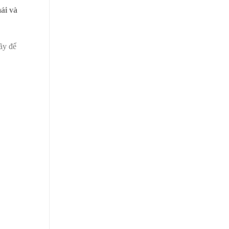
ái và
ãy để