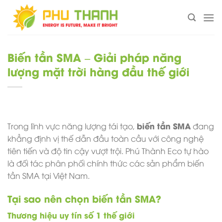
Chuyển
đến
nội
dung
Biến tần SMA – Giải pháp năng
lượng mặt trời hàng đầu thế giới
biến tần SMA
Trong lĩnh vực năng lượng tái tạo,
đang
khẳng định vị thế dẫn đầu toàn cầu với công nghệ
tiên tiến và độ tin cậy vượt trội. Phú Thành Eco tự hào
là đối tác phân phối chính thức các sản phẩm biến
tần SMA tại Việt Nam.
Tại sao nên chọn biến tần SMA?
Thương hiệu uy tín số 1 thế giới