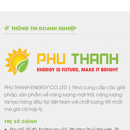
THÔNG TIN DOANH NGHIỆP
PHU THANH ENERGY CO.,LTD | Nhà cung cấp các giải
pháp, sản phẩm về năng lượng mặt trời, năng lượng
tái tạo hàng đầu tại Việt Nam với chất lượng tốt nhất
mà giá cả hợp lý.
TRỤ SỞ CHÍNH
Địa chỉ: Số 40, Đường sau G7, Phường Thuỷ Nguyên, TP