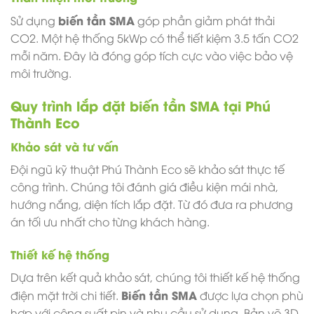
biến tần SMA
Sử dụng
góp phần giảm phát thải
CO2. Một hệ thống 5kWp có thể tiết kiệm 3.5 tấn CO2
mỗi năm. Đây là đóng góp tích cực vào việc bảo vệ
môi trường.
Quy trình lắp đặt biến tần SMA tại Phú
Thành Eco
Khảo sát và tư vấn
Đội ngũ kỹ thuật Phú Thành Eco sẽ khảo sát thực tế
công trình. Chúng tôi đánh giá điều kiện mái nhà,
hướng nắng, diện tích lắp đặt. Từ đó đưa ra phương
án tối ưu nhất cho từng khách hàng.
Thiết kế hệ thống
Dựa trên kết quả khảo sát, chúng tôi thiết kế hệ thống
Biến tần SMA
điện mặt trời chi tiết.
được lựa chọn phù
hợp với công suất pin và nhu cầu sử dụng. Bản vẽ 3D