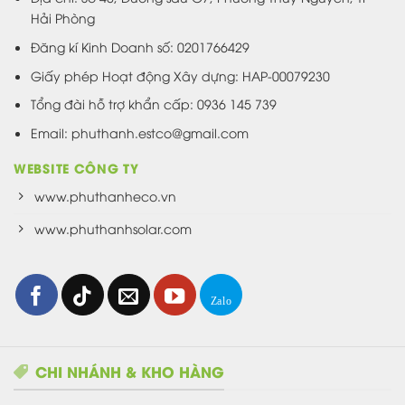
Hải Phòng
Đăng kí Kinh Doanh số: 0201766429
Giấy phép Hoạt động Xây dựng: HAP-00079230
Tổng đài hỗ trợ khẩn cấp: 0936 145 739
Email: phuthanh.estco@gmail.com
WEBSITE CÔNG TY
www.phuthanheco.vn
www.phuthanhsolar.com
CHI NHÁNH & KHO HÀNG