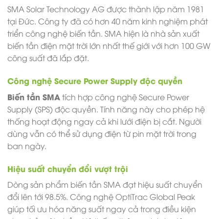
SMA Solar Technology AG được thành lập năm 1981
tại Đức. Công ty đã có hơn 40 năm kinh nghiệm phát
triển công nghệ biến tần. SMA hiện là nhà sản xuất
biến tần điện mặt trời lớn nhất thế giới với hơn 100 GW
công suất đã lắp đặt.
Công nghệ Secure Power Supply độc quyền
Biến tần SMA
tích hợp công nghệ Secure Power
Supply (SPS) độc quyền. Tính năng này cho phép hệ
thống hoạt động ngay cả khi lưới điện bị cắt. Người
dùng vẫn có thể sử dụng điện từ pin mặt trời trong
ban ngày.
Hiệu suất chuyển đổi vượt trội
Dòng sản phẩm biến tần SMA đạt hiệu suất chuyển
đổi lên tới 98.5%. Công nghệ OptiTrac Global Peak
giúp tối ưu hóa năng suất ngay cả trong điều kiện