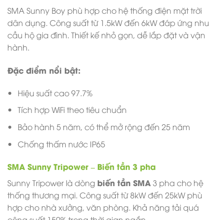
SMA Sunny Boy phù hợp cho hệ thống điện mặt trời
dân dụng. Công suất từ 1.5kW đến 6kW đáp ứng nhu
cầu hộ gia đình. Thiết kế nhỏ gọn, dễ lắp đặt và vận
hành.
Đặc điểm nổi bật:
Hiệu suất cao 97.7%
Tích hợp WiFi theo tiêu chuẩn
Bảo hành 5 năm, có thể mở rộng đến 25 năm
Chống thấm nước IP65
SMA Sunny Tripower – Biến tần 3 pha
biến tần SMA
Sunny Tripower là dòng
3 pha cho hệ
thống thương mại. Công suất từ 8kW đến 25kW phù
hợp cho nhà xưởng, văn phòng. Khả năng tải quá
công suất 150% trong thời gian ngắn.