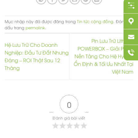
Mục nhập này đã được đăng trong
Tin tức cộng đồng
. Đánh
dấu trang
permalink
.
Pin Lưu Trữ Lithium
Hệ Lưu Trữ Cho Doanh
POWERBOX – Giải Pháp
Nghiệp: Đầu Tư Đắt Nhưng
Nền Tảng Cho Hệ Hybrid
Đáng – ROI Thật Sau 12
Ổn Định & Tối Ưu Nhất Tại
Tháng
Việt Nam
0
Đánh giá bài viết