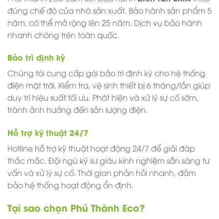
đúng chế độ của nhà sản xuất. Bảo hành sản phẩm 5
năm, có thể mở rộng lên 25 năm. Dịch vụ bảo hành
nhanh chóng trên toàn quốc.
Bảo trì định kỳ
Chúng tôi cung cấp gói bảo trì định kỳ cho hệ thống
điện mặt trời. Kiểm tra, vệ sinh thiết bị 6 tháng/lần giúp
duy trì hiệu suất tối ưu. Phát hiện và xử lý sự cố sớm,
tránh ảnh hưởng đến sản lượng điện.
Hỗ trợ kỹ thuật 24/7
Hotline hỗ trợ kỹ thuật hoạt động 24/7 để giải đáp
thắc mắc. Đội ngũ kỹ sư giàu kinh nghiệm sẵn sàng tư
vấn và xử lý sự cố. Thời gian phản hồi nhanh, đảm
bảo hệ thống hoạt động ổn định.
Tại sao chọn Phú Thành Eco?