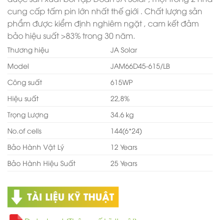
cung cấp tấm pin lớn nhất thế giới . Chất lượng sản
phẩm được kiểm định nghiêm ngặt , cam kết đảm
bảo hiệu suất >83% trong 30 năm.
Thương hiệu
JA Solar
Model
JAM66D45-615/LB
Công suất
615WP
Hiệu suất
22,8%
Trọng Lượng
34.6 kg
No.of cells
144(6*24)
Bảo Hành Vật Lý
12 Years
Bảo Hành Hiệu Suất
25 Years