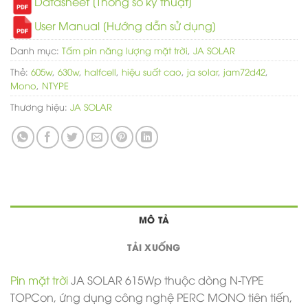
Datasheet [Thông số kỹ thuật]
User Manual [Hướng dẫn sử dụng]
Danh mục:
Tấm pin năng lượng mặt trời
,
JA SOLAR
Thẻ:
605w
,
630w
,
halfcell
,
hiệu suất cao
,
ja solar
,
jam72d42
,
Mono
,
NTYPE
Thương hiệu:
JA SOLAR
MÔ TẢ
TẢI XUỐNG
Pin mặt trời
JA SOLAR 615Wp thuộc dòng N-TYPE
TOPCon, ứng dụng công nghệ PERC MONO tiên tiến,