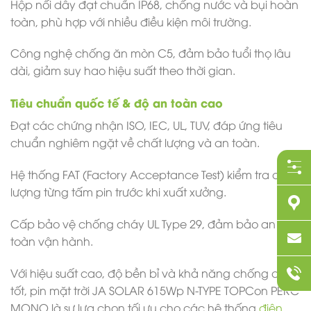
Hộp nối dây đạt chuẩn IP68, chống nước và bụi hoàn
toàn, phù hợp với nhiều điều kiện môi trường.
Công nghệ chống ăn mòn C5, đảm bảo tuổi thọ lâu
dài, giảm suy hao hiệu suất theo thời gian.
Tiêu chuẩn quốc tế & độ an toàn cao
Đạt các chứng nhận ISO, IEC, UL, TUV, đáp ứng tiêu
chuẩn nghiêm ngặt về chất lượng và an toàn.
Hệ thống FAT (Factory Acceptance Test) kiểm tra chất
lượng từng tấm pin trước khi xuất xưởng.
Cấp bảo vệ chống cháy UL Type 29, đảm bảo an
toàn vận hành.
Với hiệu suất cao, độ bền bỉ và khả năng chống chịu
tốt, pin mặt trời JA SOLAR 615Wp N-TYPE TOPCon PERC
MONO là sự lựa chọn tối ưu cho các hệ thống
điện