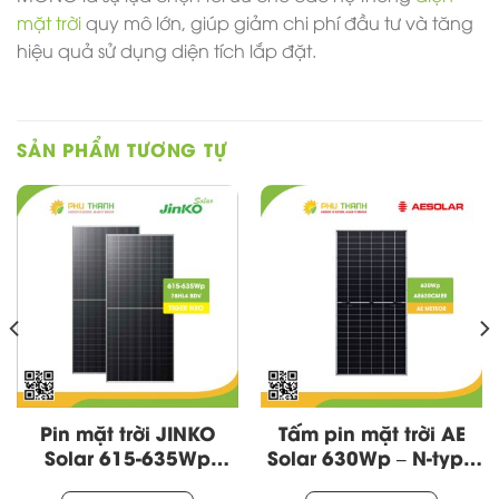
mặt trời
quy mô lớn, giúp giảm chi phí đầu tư và tăng
hiệu quả sử dụng diện tích lắp đặt.
SẢN PHẨM TƯƠNG TỰ
Pin mặt trời JINKO
Tấm pin mặt trời AE
Solar 615-635Wp
Solar 630Wp – N-type
78HL4-BDV, dòng N-
– 2 mặt kính