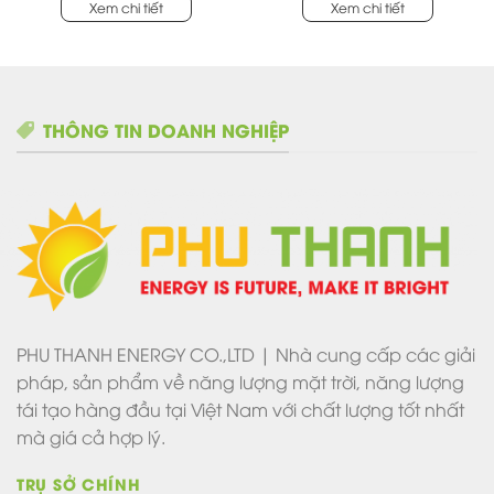
TYPE
Xem chi tiết
Xem chi tiết
THÔNG TIN DOANH NGHIỆP
PHU THANH ENERGY CO.,LTD | Nhà cung cấp các giải
pháp, sản phẩm về năng lượng mặt trời, năng lượng
tái tạo hàng đầu tại Việt Nam với chất lượng tốt nhất
mà giá cả hợp lý.
TRỤ SỞ CHÍNH