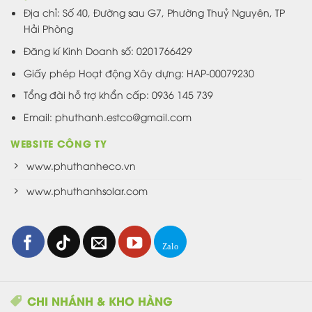
Địa chỉ: Số 40, Đường sau G7, Phường Thuỷ Nguyên, TP
Hải Phòng
Đăng kí Kinh Doanh số: 0201766429
Giấy phép Hoạt động Xây dựng: HAP-00079230
Tổng đài hỗ trợ khẩn cấp: 0936 145 739
Email: phuthanh.estco@gmail.com
WEBSITE CÔNG TY
www.phuthanheco.vn
www.phuthanhsolar.com
CHI NHÁNH & KHO HÀNG