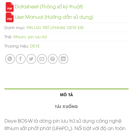
Datasheet [Thông số kỹ thuật]
User Manual [Hướng dẫn sử dụng]
Danh mục:
PIN LƯU TRỮ LITHIUM
,
DEYE ESS
Thẻ:
lithium
,
pin lưu trữ
Thương hiệu:
DEYE
MÔ TẢ
TẢI XUỐNG
Deye BOS-W là dòng pin lưu trữ sử dụng công nghệ
lithium sắt phốt phát (LiFePO₄). Nổi bật với độ an toàn