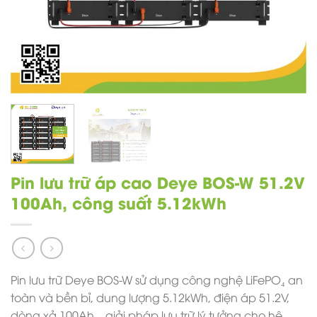
Pin lưu trữ áp cao Deye BOS-W 51.2V
100Ah, công suất 5.12kWh
Pin lưu trữ Deye BOS-W sử dụng công nghệ LiFePO₄ an
toàn và bền bỉ, dung lượng 5.12kWh, điện áp 51.2V,
dòng xả 100Ah – giải pháp lưu trữ lý tưởng cho hệ