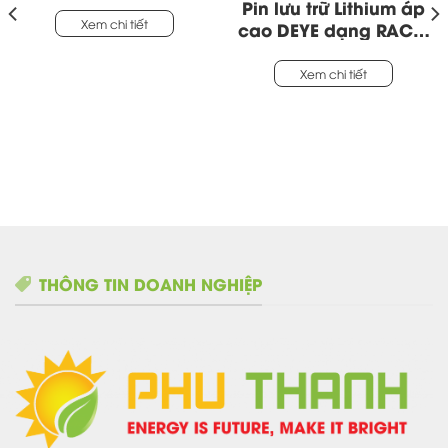
200Ah
Pin lưu trữ Lithium áp
Xem chi tiết
cao DEYE dạng RACK,
model BOS-GM5.1,
công suất 40,96KWH
Xem chi tiết
THÔNG TIN DOANH NGHIỆP