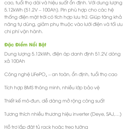
cao, tuổi thọ dài và hiệu suất ổn định. Với dung lượng
5.12kWh (51.2V – 100Ah). Pin phù hợp cho các hệ
thống điện mặt trời có tích hợp lưu trữ. Giúp tăng khả
năng tự dùng, giảm phụ thuộc vào lưới điện và tối ưu
chi phí vận hành.
Đặc Điểm Nổi Bật
Dung lượng 5.12kWh, điện áp danh định 51.2V, dòng
xả 100Ah
Công nghệ LiFePO₄ – an toàn, ổn định, tuổi thọ cao
Tích hợp BMS thông minh, nhiều lớp bảo vệ
Thiết kế mô-đun, dễ dàng mở rộng công suất
Tương thích nhiều thương hiệu inverter (Deye, SAJ,…)
Hỗ trợ lắp đặt tủ rack hoặc treo tường