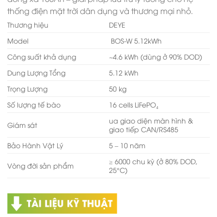
thống điện mặt trời dân dụng và thương mại nhỏ.
Thương hiệu
DEYE
Model
BOS-W 5.12kWh
Công suất khả dụng
~4.6 kWh (dùng ở 90% DOD)
Dung Lượng Tổng
5.12 kWh
Trọng Lượng
50 kg
Số lượng tế bào
16 cells LiFePO₄
ua giao diện màn hình &
Giám sát
giao tiếp CAN/RS485
Bảo Hành Vật Lý
5 – 10 năm
≥ 6000 chu kỳ (ở 80% DOD,
Vòng đời sản phẩm
25°C)