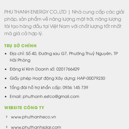
PHU THANH ENERGY CO.,LTD | Nhà cung cấp các giải
pháp, sản phẩm về năng lượng mặt trời, năng lượng
tái tạo hàng đầu tại Việt Nam với chất lượng tốt nhất
mà giá cả hợp lý.
TRỤ SỞ CHÍNH
Địa chỉ: Số 40, Đường sau G7, Phường Thuỷ Nguyên, TP
Hải Phòng
Đăng kí Kinh Doanh số: 0201766429
Giấy phép Hoạt động Xây dựng: HAP-00079230
Tổng đài hỗ trợ khẩn cấp: 0936 145 739
Email: phuthanh.estco@gmail.com
WEBSITE CÔNG TY
www.phuthanheco.vn
www.phuthanhsolar.com