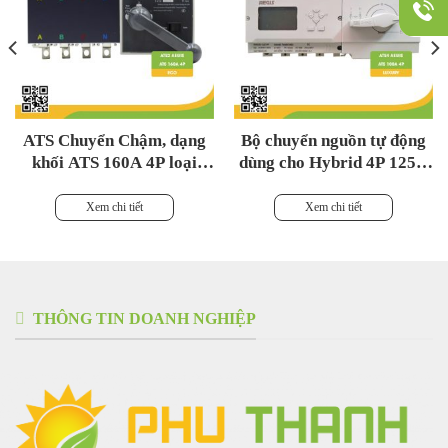
ATS Chuyển Chậm, dạng
Bộ chuyển nguồn tự động
khối ATS 160A 4P loại
dùng cho Hybrid 4P 125A
ECO
400V-ATS3 AEGIS – Rail
Xem chi tiết
Xem chi tiết
THÔNG TIN DOANH NGHIỆP