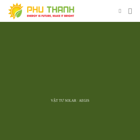
Chuyển
đến
nội
dung
VẬT TƯ SOLAR
/
AEGIS