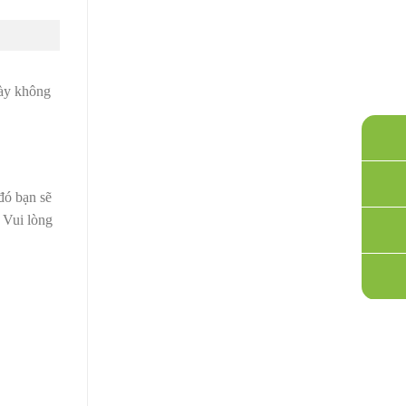
này không
đó bạn sẽ
. Vui lòng