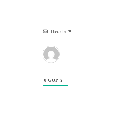
Theo dõi
0
GÓP Ý