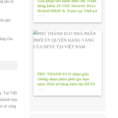
Giải pháp tiết kiệm điện cho Trạm
g tạo ra
đăng kiểm 29-15D: Inverter Deye
Hybrid 80kW & Trạm sạc VinFast
ủa gia
háng của
PHU THANH ECO nhận giấy
chứng nhận phân phối gia hạn
năm 2026 từ hãng biến tần DEYE
. Tại Việt
n nhanh hay
ốn sẽ càng