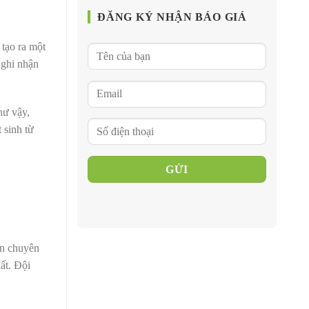
ĐĂNG KÝ NHẬN BÁO GIÁ
 tạo ra một
 ghi nhận
hư vậy,
 sinh từ
ên chuyên
ất. Đội