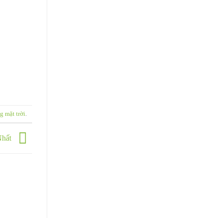
g mặt trời
.
Nhất