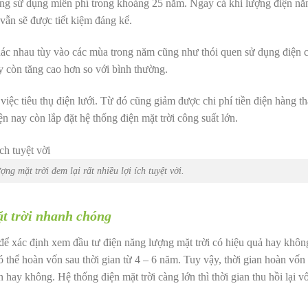
dùng sử dụng miễn phí trong khoảng 25 năm. Ngay cả khi lượng điện năn
vẫn sẽ được tiết kiệm đáng kể.
khác nhau tùy vào các mùa trong năm cũng như thói quen sử dụng điện c
y còn tăng cao hơn so với bình thường.
 việc tiêu thụ điện lưới. Từ đó cũng giảm được chi phí tiền điện hàng t
n nay còn lắp đặt hệ thống điện mặt trời công suất lớn.
ng mặt trời đem lại rất nhiều lợi ích tuyệt vời.
ặt trời nhanh chóng
để xác định xem đầu tư điện năng lượng mặt trời có hiệu quả hay không
có thể hoàn vốn sau thời gian từ 4 – 6 năm. Tuy vậy, thời gian hoàn vố
hay không. Hệ thống điện mặt trời càng lớn thì thời gian thu hồi lại v