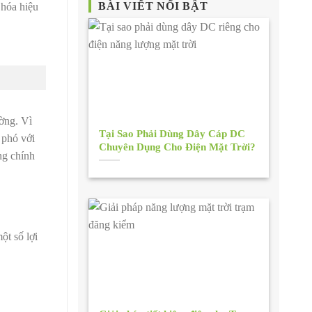
BÀI VIẾT NỔI BẬT
 hóa hiệu
ường. Vì
Tại Sao Phải Dùng Dây Cáp DC
 phó với
Chuyên Dụng Cho Điện Mặt Trời?
ng chính
ột số lợi