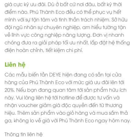
giá cực kỳ ưu đãi. Dù ở bất cứ nơi đâu, bất kỳ thời
điểm nào. Phú Thành Eco đều có thể phục vụ hết
mình với sự tận tâm và tinh thần trách nhiệm. Sở hữu
đội ngũ nhân sự chuyên nghiệp, am hiểu tường tận
về lĩnh vực công nghiệp năng lượng. Đơn vị nhanh
chóng đưa ra giải pháp tối ưu nhất, lắp đặt hệ thống
điện hoàn chỉnh, tiết kiệm chi phí.
Liên hệ
Các mẫu biến tần DEYE hiện đang có sẵn tại cửa
hàng của Phú Thành Eco với mức giá ưu đãi lên tới
20%. Nếu bạn đang quan tâm tới sản phẩm hữu ích
này. Vui lòng liên hệ tới hotline để được tư vấn và
nhận voucher giảm giá độc quyền đến từ thương
hiệu. Thêm sản phẩm vào giỏ hàng và mua sắm thả
ga, không lo về giá với Phú Thành Eco ngay hôm nay.
Thông tin liên hệ