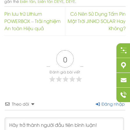
gắn thẻ
biến tần
,
biến tần DEYE
,
DEYE
.
Pin lưu trữ Lithium
Có Nên Sử Dụng Tấm Pin
POWERBOX – Trải nghiệm
Mặt Trời JINKO SOLAR Hay
An toàn Hiệu quả
Không?
0
Đánh giá bài viết
Theo dõi
Đăng nhập