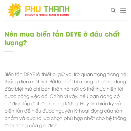
Chuyển
đến
nội
dung
Nên mua biến tần DEYE ở đâu chất
lượng?
Biến tần DEYE là thiết bị giữ vai trò quan trọng trong hệ
thống điện mặt trời. Bởi lẽ, thiết bị mang tới công dụng
đặc biệt mà chỉ bản thân nó mới có thể thực hiện tốt
được công việc đó. Chính vì vậy, nếu bạn đang có
dự định lắp đặt điện năng lượng. Hãy tìm hiểu kỹ về
biến tần để hiểu được nguyên lý hoạt động của sản
phẩm và đưa ra lựa chọn phù hợp nhất cho hệ thống
điện năng của gia đình.