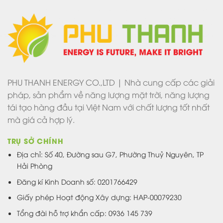
PHU THANH ENERGY CO.,LTD | Nhà cung cấp các giải
pháp, sản phẩm về năng lượng mặt trời, năng lượng
tái tạo hàng đầu tại Việt Nam với chất lượng tốt nhất
mà giá cả hợp lý.
TRỤ SỞ CHÍNH
Địa chỉ: Số 40, Đường sau G7, Phường Thuỷ Nguyên, TP
Hải Phòng
Đăng kí Kinh Doanh số: 0201766429
Giấy phép Hoạt động Xây dựng: HAP-00079230
Tổng đài hỗ trợ khẩn cấp: 0936 145 739