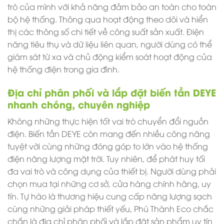
trò của mình với khả năng đảm bảo an toàn cho toàn
bộ hệ thống. Thông qua hoạt động theo dõi và hiển
thị các thông số chi tiết về công suất sản xuất. Điện
năng tiêu thụ và dữ liệu liên quan, người dùng có thể
giám sát từ xa và chủ động kiểm soát hoạt động của
hệ thống điện trong gia đình.
Địa chỉ phân phối và lắp đặt biến tần DEYE
nhanh chóng, chuyên nghiệp
Không những thực hiện tốt vai trò chuyển đổi nguồn
điện. Biến tần DEYE còn mang đến nhiều công năng
tuyệt vời cùng những đóng góp to lớn vào hệ thống
điện năng lượng mặt trời. Tuy nhiên, để phát huy tối
đa vai trò và công dụng của thiết bị. Người dùng phải
chọn mua tại những cơ sở, cửa hàng chính hãng, uy
tín. Tự hào là thương hiệu cung cấp năng lượng sạch
cùng những giải pháp thiết yếu, Phú Thành Eco chắc
chắn là địa chỉ phân phối và lắp đặt sản phẩm uy tín