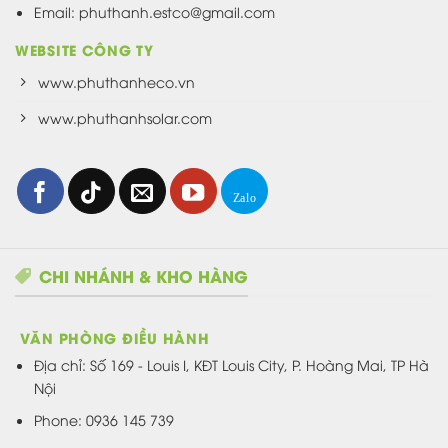
Email: phuthanh.estco@gmail.com
WEBSITE CÔNG TY
www.phuthanheco.vn
www.phuthanhsolar.com
CHI NHÁNH & KHO HÀNG
VĂN PHÒNG ĐIỀU HÀNH
Địa chỉ:
Số 169 - Louis I, KĐT Louis City, P. Hoàng Mai, TP Hà
Nội
Phone: 0936 145 739